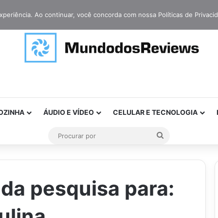
xperiência. Ao continuar, você concorda com nossa Políticas de Privaci
OZINHA
ÁUDIO E VÍDEO
CELULAR E TECNOLOGIA
Procurar
por
da pesquisa para:
ulina