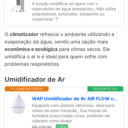
A função umidificar só opera com o
reservatório de água abastecido.; Não utilize
adaptadores, extensões, benjamins ou
conectores “T”
O
climatizador
refresca o ambiente utilizando a
evaporação da água, sendo uma opção mais
econômica e ecológica
para climas secos. Ele
umidifica o ar e é ideal para quem sofre com
problemas respiratórios.
Umidificador de Ar
1º LUGAR EM OFERTA
DESCONTO 21%
WAP Umidificador de Ar AIR FLOW com Luminária e Difusor de Aromas, 4 Litros, Autonomia de até 12 horas, 20W Bivolt
Equipado com sistema silencioso, ideal para
noites de sono tranquila.; Sua função de
luminária possui belas cores, podendo ser
utilizado como abajur.
R$ 229,90
−21%