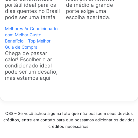
portátil ideal para os
de médio a grande
dias quentes no Brasil
porte exige uma
pode ser uma tarefa
escolha acertada.
desafiadora. Este
Apresentamos uma
Melhores Ar Condicionado
guia foi criado para
análise detalhada
com Melhor Custo
simplificar essa
dos modelos de
Benefício – Top Melhor –
busca, analisando os
18000 BTUs mais
Guia de Compra
modelos mais
eficientes, avaliando
Chega de passar
eficientes e práticos
tecnologia, consumo
calor! Escolher o ar
disponíveis no
e funcionalidades
condicionado ideal
mercado nacional.
para garantir seu
pode ser um desafio,
Produtos em
conforto em qualquer
mas estamos aqui
Destaque Como
estação do ano.
para te ajudar.
escolher o melhor
Produtos em
Analisamos os
Aparelho de Ar
Destaque Como
modelos com o
Condicionado
escolher o melhor
melhor custo
Portátil…
aparelho de…
benefício do mercado
OBS – Se você achou alguma foto que não possuem seus devidos
brasileiro para você
créditos, entre em contato para que possamos adicionar os devidos
encontrar a opção
créditos necessários.
perfeita sem estourar
o orçamento.