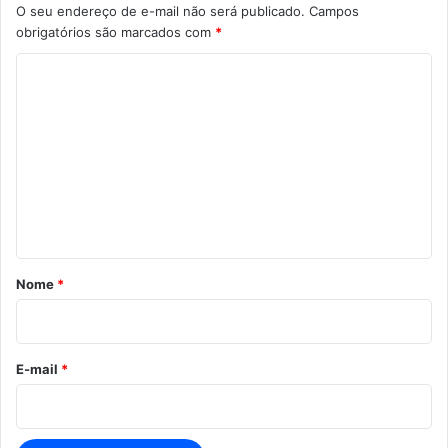
O seu endereço de e-mail não será publicado.
Campos
obrigatórios são marcados com
*
C
o
m
e
n
t
á
r
Nome
*
i
o
*
E-mail
*