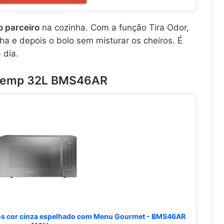
.
0
r
.
m
0
C
W
o
o parceiro
na cozinha. Com a função Tira Odor,
.
o
a e depois o bolo sem misturar os cheiros. É
.
k
 dia.
.
.
.
.
stemp 32L BMS46AR
os cor cinza espelhado com Menu Gourmet - BMS46AR