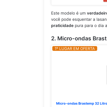
.
.
o
o
.
m
.
5
Este modelo é um
verdadeir
.
5
você pode esquentar a lasanh
.
.
praticidade
pura para o dia a
.
.
2. Micro-ondas Bra
1º LUGAR EM OFERTA
Micro-ondas Brastemp 32 Litr