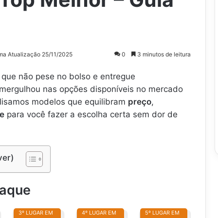
ima Atualização 25/11/2025
0
3 minutos de leitura
que não pese no bolso e entregue
mergulhou nas opções disponíveis no mercado
nalisamos modelos que equilibram
preço
,
de
para você fazer a escolha certa sem dor de
ver)
taque
3º LUGAR EM
4º LUGAR EM
5º LUGAR EM