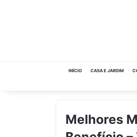
INÍCIO
CASA E JARDIM
C
Melhores M
Benefício –