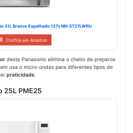
as 21L Branco Espelhado 127v NN-ST27LWRU
Confira em Amazon
or
deste Panasonic elimina o cheiro de preparos
quem usa o micro-ondas para diferentes tipos de
uer
praticidade
.
co 25L PME25