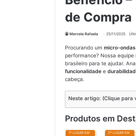
de Compra
Marcela Rafaela
25/11/2025
Últ
Procurando um
micro-ondas
performance? Nossa equipe 
brasileiro para te ajudar. A
funcionalidade
e
durabilida
cabeça.
Neste artigo: (Clique para 
Produtos em Des
1º LUGAR EM
2º LUGAR EM