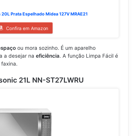
 20L Prata Espelhado Midea 127V MRAE21
Confira em Amazon
espaço
ou mora sozinho. É um aparelho
a a desejar na
eficiência
. A função Limpa Fácil é
faxina.
asonic 21L NN-ST27LWRU