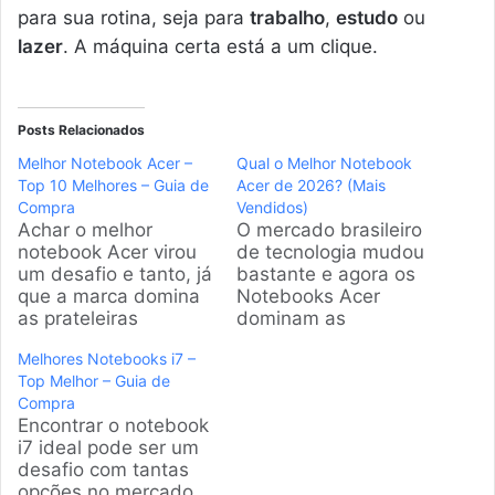
para sua rotina, seja para
trabalho
,
estudo
ou
lazer
. A máquina certa está a um clique.
Posts Relacionados
Melhor Notebook Acer –
Qual o Melhor Notebook
Top 10 Melhores – Guia de
Acer de 2026? (Mais
Compra
Vendidos)
Achar o melhor
O mercado brasileiro
notebook Acer virou
de tecnologia mudou
um desafio e tanto, já
bastante e agora os
que a marca domina
Notebooks Acer
as prateleiras
dominam as
brasileiras com
prateleiras com
Melhores Notebooks i7 –
dezenas de modelos
opções para todo tipo
Top Melhor – Guia de
parecidos. A gente
de bolso. A gente
Compra
sabe que você busca
selecionou os
Encontrar o notebook
uma máquina que
modelos mais
i7 ideal pode ser um
não trave, seja para
vendidos e que
desafio com tantas
estudar ou jogar. Por
entregam velocidade
opções no mercado.