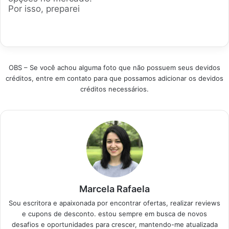
isso, selecionamos os
de verdade para o
Por isso, preparei
modelos mais
seu dia a dia. Se você
este guia para te
vendidos e bem
busca fugir de
ajudar a escolher a
avaliados, focando…
travamentos, esses
máquina perfeita,
modelos são…
seja para trabalho
pesado, para detonar
OBS – Se você achou alguma foto que não possuem seus devidos
nos games ou para os
créditos, entre em contato para que possamos adicionar os devidos
estudos. Bora lá?
créditos necessários.
Produtos em
Destaque Como
escolher o melhor
laptop com…
Marcela Rafaela
Sou escritora e apaixonada por encontrar ofertas, realizar reviews
e cupons de desconto. estou sempre em busca de novos
desafios e oportunidades para crescer, mantendo-me atualizada