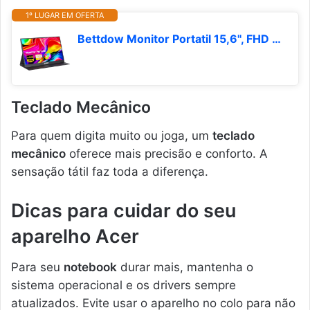
1º LUGAR EM OFERTA
Bettdow Monitor Portatil 15,6'', FHD 1080P Monitor Portátil Conectado Com USB C Dupla/HDMI, IPS Extensor De Tela para Notebook com VESA e Funda Inteligente magnético, Plug and Play
Teclado Mecânico
Para quem digita muito ou joga, um
teclado
mecânico
oferece mais precisão e conforto. A
sensação tátil faz toda a diferença.
Dicas para cuidar do seu
aparelho Acer
Para seu
notebook
durar mais, mantenha o
sistema operacional e os drivers sempre
atualizados. Evite usar o aparelho no colo para não