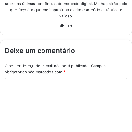
sobre as últimas tendências do mercado digital. Minha paixão pelo
que faço é o que me impulsiona a criar conteúdo autêntico e
valioso.
Website
Linkedin
Deixe um comentário
O seu endereço de e-mail não será publicado.
Campos
obrigatórios são marcados com
*
C
o
m
e
n
t