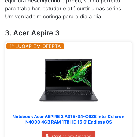
equilibra
desempenho
e
preço
, sendo perfeito
para trabalhar, estudar e até curtir umas séries.
Um verdadeiro coringa para o dia a dia.
3. Acer Aspire 3
1º LUGAR EM OFERTA
Notebook Acer ASPIRE 3 A315-34-C6ZS Intel Celeron
N4000 4GB RAM 1TB HD 15,6' Endless OS
Confira em Amazon