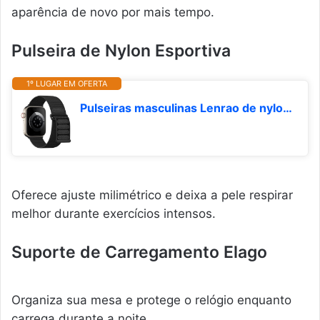
aparência de novo por mais tempo.
Pulseira de Nylon Esportiva
1º LUGAR EM OFERTA
Pulseiras masculinas Lenrao de nylon esportivas compatíveis com Apple Watch, séries 11/10/9/8/7/6/5/4 de 42 mm, 44 mm, 45 mm, 46 mm e 49 mm, ultra SE 3/2/1, preta
Oferece ajuste milimétrico e deixa a pele respirar
melhor durante exercícios intensos.
Suporte de Carregamento Elago
Organiza sua mesa e protege o relógio enquanto
carrega durante a noite.