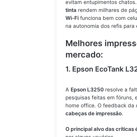
evitam entupimentos chatos. 
tinta
rendem milhares de pági
Wi-Fi
funciona bem com celu
na autonomia dos refis para e
Melhores impress
mercado:
1. Epson EcoTank L3
A
Epson L3250
resolve a fal
pesquisas feitas em fóruns, 
home office. O feedback da 
cabeças de impressão
.
O principal alvo das críticas 
por alguns usuários.