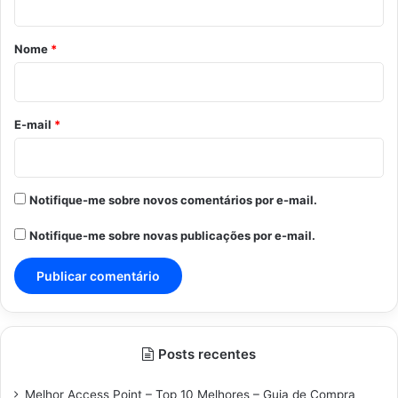
á
r
Nome
*
i
o
*
E-mail
*
Notifique-me sobre novos comentários por e-mail.
Notifique-me sobre novas publicações por e-mail.
Posts recentes
Melhor Access Point – Top 10 Melhores – Guia de Compra