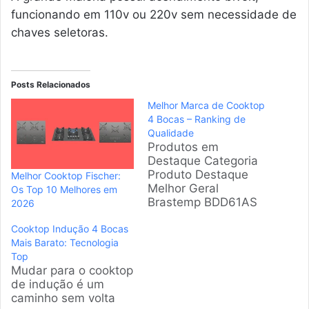
funcionando em 110v ou 220v sem necessidade de
chaves seletoras.
Posts Relacionados
Melhor Marca de Cooktop
4 Bocas – Ranking de
Qualidade
Produtos em
Destaque Categoria
Produto Destaque
Melhor Cooktop Fischer:
Melhor Geral
Os Top 10 Melhores em
Brastemp BDD61AS
2026
Alta Durabilidade
Cooktop Indução 4 Bocas
Custo-Benefício
Mais Barato: Tecnologia
Itatiaia Essencial
Top
Preço Acessível
Mudar para o cooktop
Melhor Premium
de indução é um
Fischer 4Q Gran
caminho sem volta
Cookery Potência