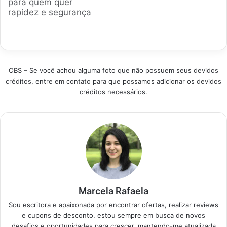
para quem quer
Profissional Cozinhar
rapidez e segurança
com agilidade
na cozinha. A gente
transforma a rotina
analisou os modelos
doméstica. Modelos
mais vendidos e com
modernos ocupam
melhores notas no
pouco espaço e
mercado brasileiro
garantem visual
OBS – Se você achou alguma foto que não possuem seus devidos
para te ajudar a
sofisticado.
créditos, entre em contato para que possamos adicionar os devidos
escolher a opção que
Analisando dados de
créditos necessários.
cabe no seu bolso
reviews e volumes de
sem abrir mão da
vendas,
tecnologia…
selecionamos…
Marcela Rafaela
Sou escritora e apaixonada por encontrar ofertas, realizar reviews
e cupons de desconto. estou sempre em busca de novos
desafios e oportunidades para crescer, mantendo-me atualizada