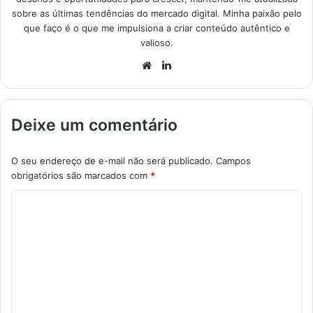
sobre as últimas tendências do mercado digital. Minha paixão pelo
que faço é o que me impulsiona a criar conteúdo autêntico e
valioso.
Website
Linkedin
Deixe um comentário
O seu endereço de e-mail não será publicado.
Campos
obrigatórios são marcados com
*
C
o
m
e
n
t