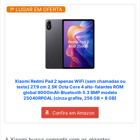
1º LUGAR EM OFERTA
Xiaomi Redmi Pad 2 apenas WiFi (sem chamadas ou
texto) 27.9 cm 2.5K Octa Core 4 alto-falantes ROM
global 9000mAh Bluetooth 5.3 8MP modelo
25040RP0AL (cinza grafite, 256 GB + 8 GB)
Confira em Amazon
A Xiaomi busca competir com os gigantes