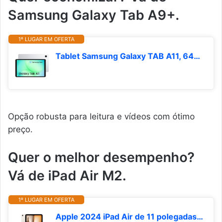
Samsung Galaxy Tab A9+.
1º LUGAR EM OFERTA
Tablet Samsung Galaxy TAB A11, 64GB, 4GB RAM, Tela de 8.7", Bateria 5.100mAh, Câmera frontal 5MP, Câmera traseira 8MP, WiFi, Android 15
Opção robusta para leitura e vídeos com ótimo
preço.
Quer o melhor desempenho?
Vá de iPad Air M2.
1º LUGAR EM OFERTA
Apple 2024 iPad Air de 11 polegadas (Wi-Fi, de 512 GB) - Estelar (M2)