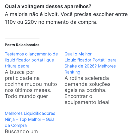
Qual a voltagem desses aparelhos?
A maioria não é bivolt. Você precisa escolher entre
110v ou 220v no momento da compra.
Posts Relacionados
Testamos o lançamento de
Qual o Melhor
liquidificador portátil que
Liquidificador Portátil para
tritura pedra
Shake de 2026? Melhores
A busca por
Ranking
praticidade na
A rotina acelerada
cozinha mudou muito
demanda soluções
nos últimos meses.
ágeis na cozinha.
Todo mundo quer
Encontrar o
saúde, mas ninguém
equipamento ideal
tem tempo de lavar
garante saúde nos
Melhores Liquidificadores
um copo gigante de
treinos e ganho de
Ninja – Top Melhor – Guia
liquidificador comum.
tempo diário. A
de Compra
Por isso, a gente
seleção abaixo
Buscando um
pesquisou a fundo os
apresenta os