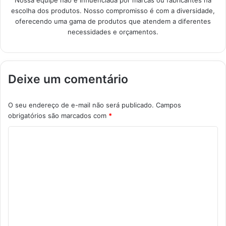
Nossa equipe não é influenciada por marcas ou fabricantes na
escolha dos produtos. Nosso compromisso é com a diversidade,
oferecendo uma gama de produtos que atendem a diferentes
necessidades e orçamentos.
Deixe um comentário
O seu endereço de e-mail não será publicado.
Campos
obrigatórios são marcados com
*
C
o
m
e
n
t
á