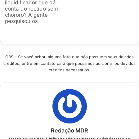
liquidificador que dá
modelos que
modelos mais
conta do recado sem
realmente dão conta
vendidos e bem
chororô? A gente
do recado e são
avaliados no mercado
pesquisou os
campeões de vendas
nacional atual.
modelos Ninja mais
hoje. Produtos em…
Produtos em
potentes e versáteis
Destaque 1. Mondial
do mercado
Personal Blender –
brasileiro. Prepare-se
Melhor Custo-
para descobrir qual
Benefício O Mondial
OBS – Se você achou alguma foto que não possuem seus devidos
aparelho vai
Personal Blender…
créditos, entre em contato para que possamos adicionar os devidos
transformar sua
créditos necessários.
cozinha e facilitar sua
rotina de vez.
Produtos em
Destaque Como
escolher o melhor
Liquidificador Ninja -
Guia de…
Redação MDR