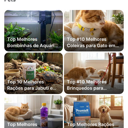
Stephen King e mais)
Top Melhores
Top #10 Melhores
Bombinhas de Aquário
Coleiras para Gato em
em 2026
2026
Top 10 Melhores
Top #10 Melhores
Rações para Jabuti em
Brinquedos para
2026
Cachorros que Ficam
Sozinhos
Top Melhores
Top Melhores Rações