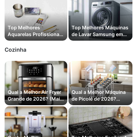
Top Melhores
Top Melhores Máquinas
Aquarelas Profissionais
de Lavar Samsung em
em 2026
2026
Cozinha
Qual a Melhor Air Fryer
Qual a Melhor Máquina
Grande de 2026? (Mais
de Picolé de 2026?
Vendidas) Modelos
(Mais Vendidas)
com Mais de 7 Litros
que Valem a Pena