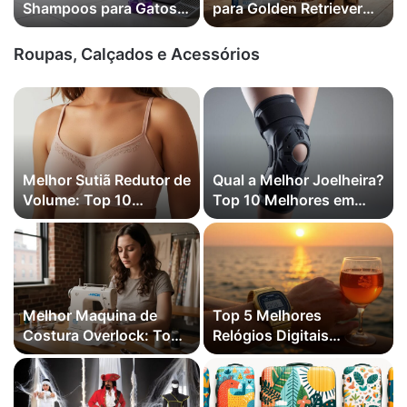
Shampoos para Gatos
para Golden Retriever
em 2026 (Sanol, Cat
em 2026 (Adulto,
Zone e mais)
Filhote e mais)
Roupas, Calçados e Acessórios
Melhor Sutiã Redutor de
Qual a Melhor Joelheira?
Volume: Top 10
Top 10 Melhores em
Melhores em 2026
2026
Melhor Maquina de
Top 5 Melhores
Costura Overlock: Top
Relógios Digitais
10 Melhores em 2026
Femininos em 2026
(Domésticas, Semi-
(Champion, Casio e
industriais)
mais)