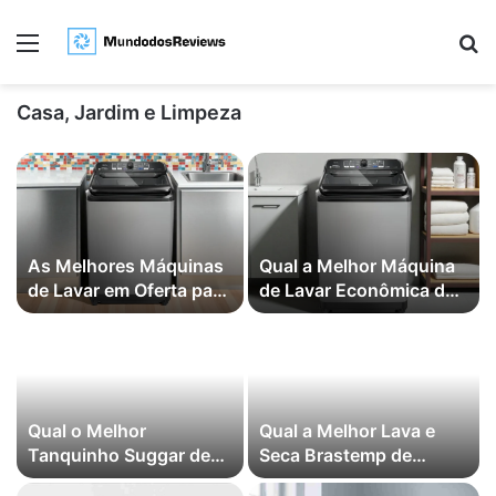
Menu
Pr
Casa, Jardim e Limpeza
As Melhores Máquinas
Qual a Melhor Máquina
de Lavar em Oferta para
de Lavar Econômica de
Comprar Este Ano
2026? (Mais Vendidas)
Qual o Melhor
Qual a Melhor Lava e
Tanquinho Suggar de
Seca Brastemp de
2026? (Mais Vendidos)
2026? (Mais Vendidas)