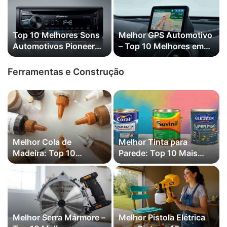
Top 10 Melhores Sons
Melhor GPS Automotivo
Automotivos Pioneer
– Top 10 Melhores em
em 2026 (S218BT,
2026
X7000BR e mais )
Ferramentas e Construção
Melhor Cola de
Melhor Tinta para
Madeira: Top 10
Parede: Top 10 Mais
Melhores em 2026
Vendidas em 2026
Melhor Serra Mármore –
Melhor Pistola Elétrica