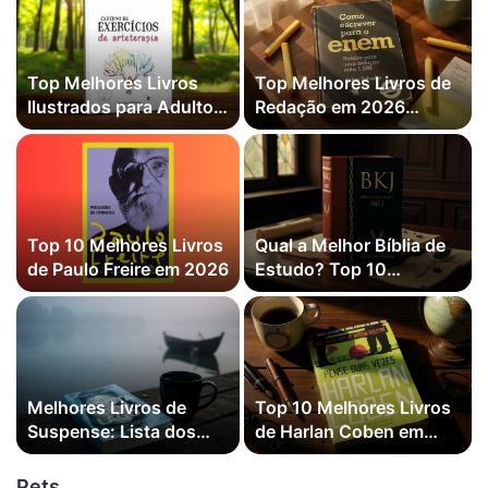
Top Melhores Livros
Top Melhores Livros de
Ilustrados para Adultos
Redação em 2026
em 2026 (Fantasia,
(Redação Infalível e
Terror e mais)
mais)
Top 10 Melhores Livros
Qual a Melhor Bíblia de
de Paulo Freire em 2026
Estudo? Top 10
Melhores em 2026
(King James, Genebra
ARA e mais)
Melhores Livros de
Top 10 Melhores Livros
Suspense: Lista dos
de Harlan Coben em
Mais Vendidos em
2026 (Tell No One, Deal
2026 (Agatha Christie,
Breaker e mais)
Pets