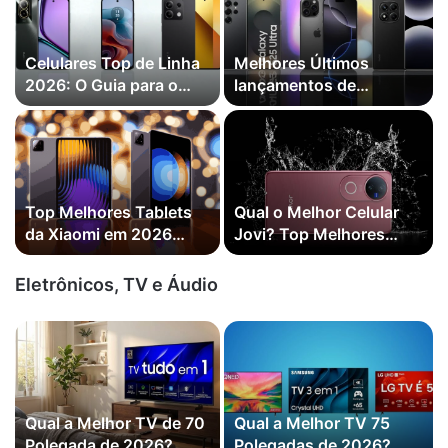
Celulares Top de Linha
Melhores Últimos
2026: O Guia para o
lançamentos de
Melhor Custo-Benefício
Celulares: Principais
Novidades de 2026
?
Top Melhores Tablets
Qual o Melhor Celular
da Xiaomi em 2026
Jovi? Top Melhores
(Redmi, Poco e mais)
Modelos em 2026
Eletrônicos, TV e Áudio
Qual a Melhor TV de 70
Qual a Melhor TV 75
Polegada de 2026?
Polegadas de 2026?