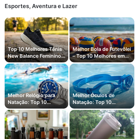
Esportes, Aventura e Lazer
Top 10 Melhores Tênis
Melhor Bola de Futevôlei
New Balance Feminino
– Top 10 Melhores em
em 2026
2026
Melhor Relógio para
Melhor Óculos de
Natação: Top 10
Natação: Top 10
Melhores em 2026
Melhores em 2026
(Garmin, Samsung e
mais)