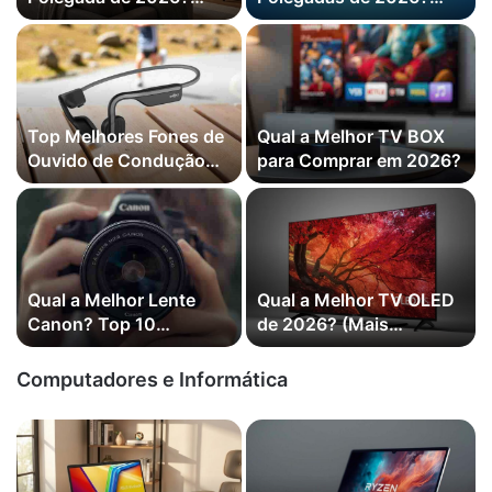
(Mais Vendidas)
(Mais Vendidas)
Samsung, TCL e mais
Top Melhores Fones de
Qual a Melhor TV BOX
Ouvido de Condução
para Comprar em 2026?
Óssea em 2026
(Earcuffs, Awei e mais)
Qual a Melhor Lente
Qual a Melhor TV OLED
Canon? Top 10
de 2026? (Mais
Melhores em 2026
Vendidas) LG, Samsung
e mais
Computadores e Informática