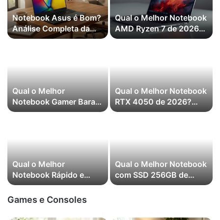
Notebook Asus é Bom?
Qual o Melhor Notebook
Análise Completa da
AMD Ryzen 7 de 2026?
Marca em 2026
(Mais Vendidos)
Qual o Melhor
Qual o Melhor Notebook
Notebook Gamer Barato
RTX 4050 de 2026?
de 2026? (Mais
(Mais Vendidos)
Vendidos)
Qual o Melhor
Qual o Melhor Notebook
Notebook Rápido e
com SSD 256GB de
Potente de 2026? (Mais
2026? (Mais Vendidos)
Vendidos)
Games e Consoles