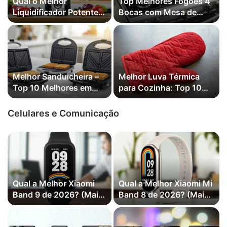
Qual o Melhor
Top Melhores Fogões 4
Liquidificador Potente
Bocas com Mesa de
de 2026? (Mais
Vidro em 2026
Vendidos)
Melhor Sanduicheira –
Melhor Luva Térmica
Top 10 Melhores em
para Cozinha: Top 10
2026
Melhores em 2026
Celulares e Comunicação
7
Qual a Melhor Xiaomi
Qual a Melhor Xiaomi Mi
Band 9 de 2026? (Mais
Band 8 de 2026? (Mais
Vendidas)
Vendidas)