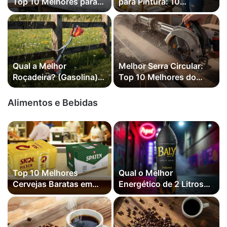
Top 10 Melhores para
para Pintura: 10
Comprar 2026
Melhores em 2026
(Vonder, WAP e mais)
Qual a Melhor
Melhor Serra Circular:
Roçadeira? (Gasolina)
Top 10 Melhores do
(Elétrica) ou (Bateria)
Mercado em 2026
em 2026
(Makita, Bosch e mais)
Alimentos e Bebidas
Top 10 Melhores
Qual o Melhor
Cervejas Baratas em
Energético de 2 Litros?
2026
Mais Vendidos de 2026