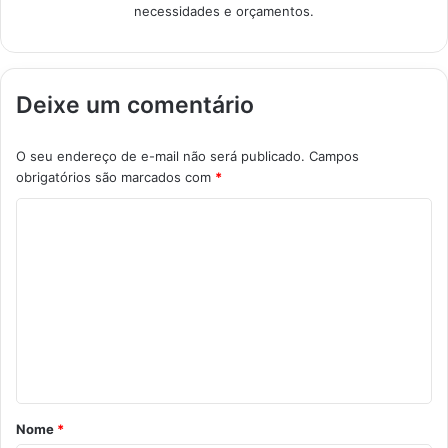
necessidades e orçamentos.
Deixe um comentário
O seu endereço de e-mail não será publicado.
Campos
obrigatórios são marcados com
*
C
o
m
e
n
t
á
r
Nome
*