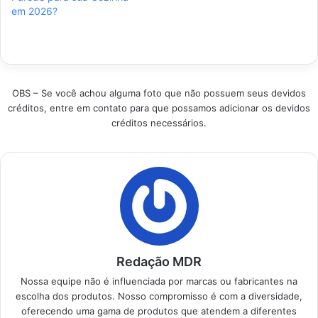
em 2026?
odores. Produtos em
Destaque Como
Destaque Guia para
escolher a melhor
selecionar a Coifa de
Coifa - Guia de
Ilha ideal…
Compra?…
OBS – Se você achou alguma foto que não possuem seus devidos
créditos, entre em contato para que possamos adicionar os devidos
créditos necessários.
Redação MDR
Nossa equipe não é influenciada por marcas ou fabricantes na
escolha dos produtos. Nosso compromisso é com a diversidade,
oferecendo uma gama de produtos que atendem a diferentes