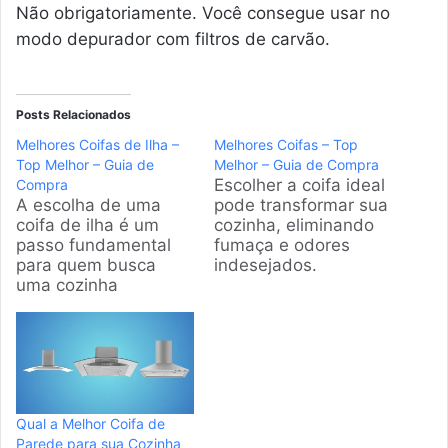
Não obrigatoriamente. Você consegue usar no
modo depurador com filtros de carvão.
Posts Relacionados
Melhores Coifas de Ilha –
Melhores Coifas – Top
Top Melhor – Guia de
Melhor – Guia de Compra
Escolher a coifa ideal
Compra
A escolha de uma
pode transformar sua
coifa de ilha é um
cozinha, eliminando
passo fundamental
fumaça e odores
para quem busca
indesejados.
uma cozinha
Pensando nisso,
moderna e funcional.
preparei este guia
Nossa equipe
para te ajudar a
analisou os modelos
encontrar o modelo
mais eficientes do
perfeito, que combine
mercado para
eficiência, design e
garantir que o
um bom custo-
Qual a Melhor Coifa de
ambiente permaneça
benefício para o seu
Parede para sua Cozinha
livre de fumaça e
lar. Produtos em