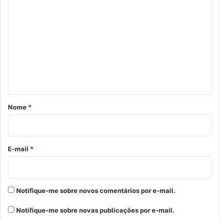
C
o
m
e
n
t
á
r
Nome
*
i
o
*
E-mail
*
Notifique-me sobre novos comentários por e-mail.
Notifique-me sobre novas publicações por e-mail.