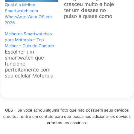
cresceu muito e hoje
Qual é o Melhor
ter um desses no
Smartwatch com
pulso é quase como
WhatsApp: Wear OS em
ter um assistente
2026
pessoal. A gente
Melhores Smartwatches
sabe que escolher
para Motorola – Top
entre tantas opções é
Melhor – Guia de Compra
difícil, por isso
Escolher um
selecionamos os
smartwatch que
modelos que são
funcione
sucesso de vendas e
perfeitamente com
que realmente
seu celular Motorola
entregam o que
pode parecer um
prometem para
desafio. Pensando
usuários…
nisso, preparei este
guia para te ajudar a
encontrar o modelo
OBS – Se você achou alguma foto que não possuem seus devidos
ideal, que combine
créditos, entre em contato para que possamos adicionar os devidos
com seu estilo e
créditos necessários.
atenda às suas
necessidades na