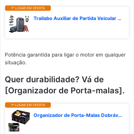
1º LUGAR EM OFERTA
Trailabo Auxiliar de Partida Veicular Portatil 3500A, 12V Carregador de Bateria para Motores Gasolina 9L o Diésel 8L, com luz LED, Ideal para Carros, SUVS, Motocicletas
Potência garantida para ligar o motor em qualquer
situação.
Quer durabilidade? Vá de
[Organizador de Porta-malas].
1º LUGAR EM OFERTA
Organizador de Porta-Malas Dobrável Impermeável 56x40x26cm – Caixa Organizadora Automotiva com Divisórias, Bolsos Laterais e Alças Reforçadas em Oxford 600D para Carro e Viagens