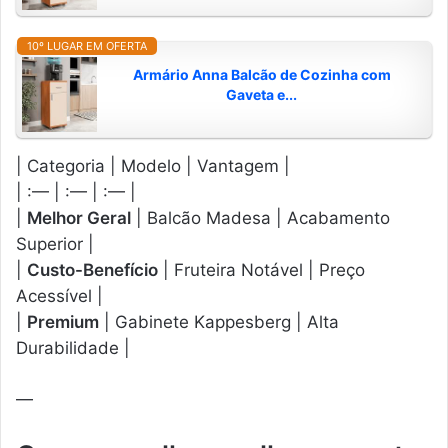
10º LUGAR EM OFERTA
Armário Anna Balcão de Cozinha com
Gaveta e...
| Categoria | Modelo | Vantagem |
| :— | :— | :— |
|
Melhor Geral
| Balcão Madesa | Acabamento
Superior |
|
Custo-Benefício
| Fruteira Notável | Preço
Acessível |
|
Premium
| Gabinete Kappesberg | Alta
Durabilidade |
—