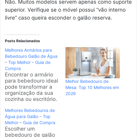
Não. Muitos modelos servem apenas como suporte
superior. Verifique se o móvel possui “vão interno
livre” caso queira esconder o galão reserva.
Posts Relacionados
Melhores Armários para
Bebedouro Galão de Água
– Top Melhor – Guia de
Compra
Encontrar o armário
para bebedouro ideal
Melhor Bebedouro de
pode transformar a
Mesa: Top 10 Melhores em
organização da sua
2026
cozinha ou escritório.
Este guia analisa os
Melhores Bebedouros de
melhores modelos
Água para Galão – Top
disponíveis no
Melhor – Guia de Compra
mercado brasileiro,
Escolher um
ajudando você a
bebedouro de galão
escolher uma peça