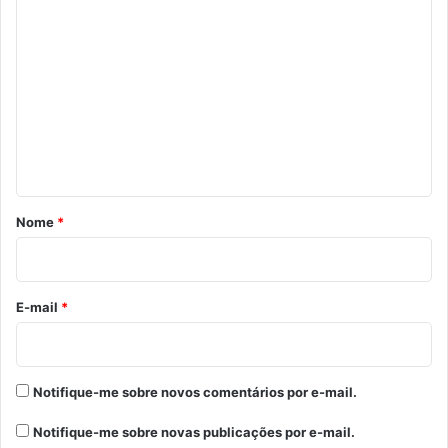
C
o
m
e
n
t
á
r
Nome
*
i
o
*
E-mail
*
Notifique-me sobre novos comentários por e-mail.
Notifique-me sobre novas publicações por e-mail.