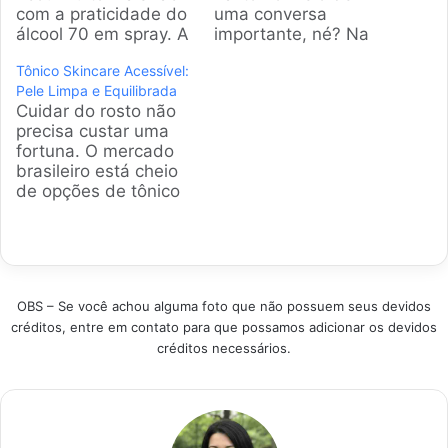
com a praticidade do
uma conversa
álcool 70 em spray. A
importante, né? Na
gente sabe que
pesquisa que fiz,
Tônico Skincare Acessível:
ninguém tem tempo a
separei o que há de
Pele Limpa e Equilibrada
perder, por isso
mais moderno para
Cuidar do rosto não
selecionamos os
manter a boca fresca.
precisa custar uma
modelos mais
Analisando dados de
fortuna. O mercado
vendidos e bem
reviews e manuais,
brasileiro está cheio
avaliados do
cheguei nos itens que
de opções de tônico
mercado para facilitar
realmente resolvem o
skincare acessível
sua escolha e garantir
problema e são
que entregam
uma limpeza eficiente
campeões de vendas.
resultados
sem…
…
profissionais. A gente
pesquisou os itens
OBS – Se você achou alguma foto que não possuem seus devidos
mais vendidos e bem
créditos, entre em contato para que possamos adicionar os devidos
avaliados para ajudar
créditos necessários.
você a conquistar
aquela pele limpa e
equilibrada sem
sofrimento. Produtos
em Destaque Como