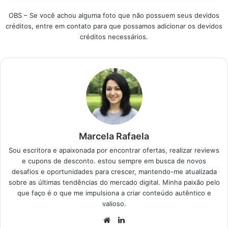
modelos mais
OBS – Se você achou alguma foto que não possuem seus devidos
eficientes e
créditos, entre em contato para que possamos adicionar os devidos
confiáveis disponíveis
créditos necessários.
no Brasil, ajudando
você a tomar uma
decisão informada
com base em…
Marcela Rafaela
Sou escritora e apaixonada por encontrar ofertas, realizar reviews
e cupons de desconto. estou sempre em busca de novos
desafios e oportunidades para crescer, mantendo-me atualizada
sobre as últimas tendências do mercado digital. Minha paixão pelo
que faço é o que me impulsiona a criar conteúdo autêntico e
valioso.
Website
Linkedin