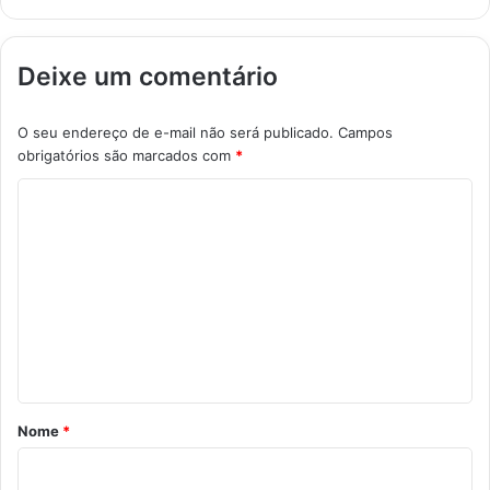
Deixe um comentário
O seu endereço de e-mail não será publicado.
Campos
obrigatórios são marcados com
*
C
o
m
e
n
t
á
r
Nome
*
i
o