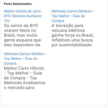
Posts Relacionados
Melhor bateria de carro
Melhores Carros Elétricos –
BYD: Baterias Auxiliares
Top Melhor – Guia de
12V
Compra
Os carros da BYD
A transição para
viraram febre no
veículos elétricos
Brasil, mas muita
ganha força no Brasil,
gente esquece que
refletindo uma busca
eles dependem de
por sustentabilidade
uma bateria 12V
e economia. Este guia
Melhores Carros Híbridos –
auxiliar para ligar os
foi elaborado para
Top Melhor – Guia de
sistemas eletrônicos.
analisar os modelos
Compra
Selecionamos as
mais relevantes do
Melhor Carro Híbrido
melhores opções do
mercado, ajudando
- Top Melhor - Guia
mercado atual,
você a encontrar a
de Compra - Top
baseadas no que os
opção ideal para sua
Melhores Analisamos
donos mais compram
rotina e orçamento.
o mercado para
e aprovam,
Produtos em
encontrar o carro
garantindo que você
Destaque Guia para
híbrido ideal para o
não fique na mão na
escolher o seu carro
seu dia a dia. Este
hora…
elétrico…
guia apresenta os