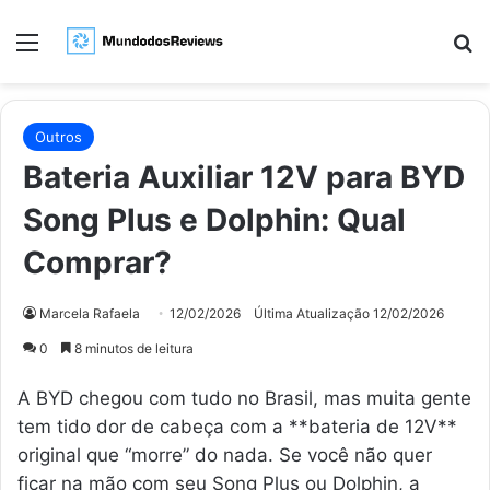
Menu
Pr
Outros
Bateria Auxiliar 12V para BYD
Song Plus e Dolphin: Qual
Comprar?
Marcela Rafaela
12/02/2026
Última Atualização 12/02/2026
0
8 minutos de leitura
A BYD chegou com tudo no Brasil, mas muita gente
tem tido dor de cabeça com a **bateria de 12V**
original que “morre” do nada. Se você não quer
ficar na mão com seu Song Plus ou Dolphin, a