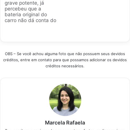
grave potente, já
condicionado para
potência real para o
percebeu que a
motorhome, te
seu set não te deixar
bateria original do
ajudando a fazer a
na mão…
carro não dá conta do
escolha certa.
recado por muito
Produtos em
tempo. Para evitar
Destaque Como
ficar na mão no meio
escolher o melhor Ar
do churrasco, o
Condicionado para…
mercado brasileiro
OBS – Se você achou alguma foto que não possuem seus devidos
oferece modelos de
créditos, entre em contato para que possamos adicionar os devidos
alta performance que
créditos necessários.
seguram o tranco.
Analisamos os
modelos mais
vendidos para
garantir…
Marcela Rafaela