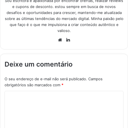
Sou escritora e apaixonada por encontrar ofertas, realizar reviews
e cupons de desconto. estou sempre em busca de novos
desafios e oportunidades para crescer, mantendo-me atualizada
sobre as últimas tendências do mercado digital. Minha paixão pelo
que faço é o que me impulsiona a criar conteúdo autêntico e
valioso.
Website
Linkedin
Deixe um comentário
O seu endereço de e-mail não será publicado.
Campos
obrigatórios são marcados com
*
C
o
m
e