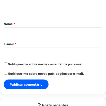
n
t
á
r
Nome
*
i
o
*
E-mail
*
Notifique-me sobre novos comentários por e-mail.
Notifique-me sobre novas publicações por e-mail.
Posts recentes