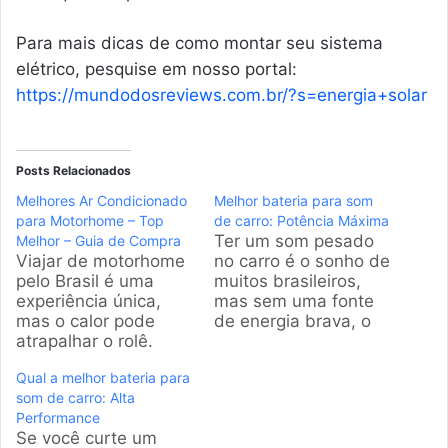
Para mais dicas de como montar seu sistema
elétrico, pesquise em nosso portal:
https://mundodosreviews.com.br/?s=energia+solar
Posts Relacionados
Melhores Ar Condicionado
Melhor bateria para som
para Motorhome – Top
de carro: Potência Máxima
Ter um som pesado
Melhor – Guia de Compra
Viajar de motorhome
no carro é o sonho de
pelo Brasil é uma
muitos brasileiros,
experiência única,
mas sem uma fonte
mas o calor pode
de energia brava, o
atrapalhar o rolê.
projeto não sai do
Para garantir seu
lugar. A gente
Qual a melhor bateria para
conforto, preparei
pesquisou a fundo os
som de carro: Alta
uma análise completa
modelos mais
Performance
com os melhores
vendidos e as marcas
Se você curte um
modelos de ar
que entregam