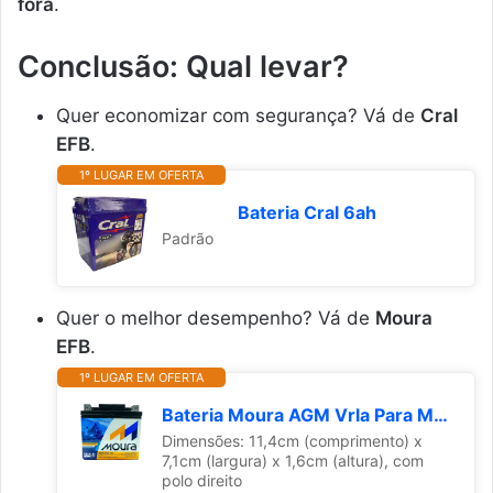
fora
.
Conclusão: Qual levar?
Quer economizar com segurança? Vá de
Cral
EFB
.
1º LUGAR EM OFERTA
Bateria Cral 6ah
Padrão
Quer o melhor desempenho? Vá de
Moura
EFB
.
1º LUGAR EM OFERTA
Bateria Moura AGM Vrla Para Motocicletas Ma5-D 12V 5Ah - Polo Direito
Dimensões: 11,4cm (comprimento) x
7,1cm (largura) x 1,6cm (altura), com
polo direito