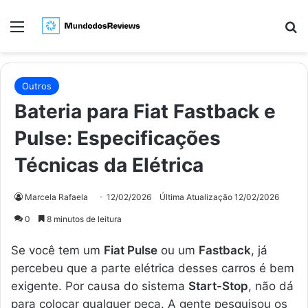
Menu
Pr
Outros
Bateria para Fiat Fastback e
Pulse: Especificações
Técnicas da Elétrica
Marcela Rafaela
12/02/2026
Última Atualização 12/02/2026
0
8 minutos de leitura
Se você tem um
Fiat Pulse
ou um
Fastback
, já
percebeu que a parte elétrica desses carros é bem
exigente. Por causa do sistema
Start-Stop
, não dá
para colocar qualquer peça. A gente pesquisou os