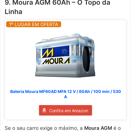
9. Moura AGM 60Ah – O Topo da
Linha
1º LUGAR EM OFERTA
Bateria Moura MF60AD MFA 12 V / 60Ah / 100 min / 530
A
Confira em Amazon
Se o seu carro exige o máximo, a
Moura AGM
é o