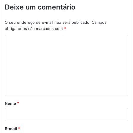
Deixe um comentário
O seu endereço de e-mail não será publicado.
Campos
obrigatórios são marcados com
*
C
o
m
e
n
t
á
r
Nome
*
i
o
*
E-mail
*