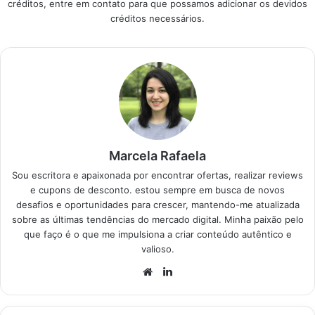
créditos, entre em contato para que possamos adicionar os devidos
simplificar sua
créditos necessários.
decisão,
apresentando as
fabricantes mais
confiáveis e seus
diferenciais. Produtos
em Destaque Como
escolher a melhor
Marca de Carro?…
Marcela Rafaela
Sou escritora e apaixonada por encontrar ofertas, realizar reviews
e cupons de desconto. estou sempre em busca de novos
desafios e oportunidades para crescer, mantendo-me atualizada
sobre as últimas tendências do mercado digital. Minha paixão pelo
que faço é o que me impulsiona a criar conteúdo autêntico e
valioso.
Website
Linkedin