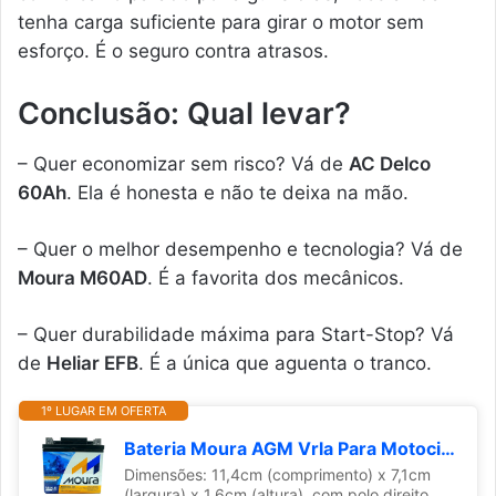
tenha carga suficiente para girar o motor sem
esforço. É o seguro contra atrasos.
Conclusão: Qual levar?
– Quer economizar sem risco? Vá de
AC Delco
60Ah
. Ela é honesta e não te deixa na mão.
– Quer o melhor desempenho e tecnologia? Vá de
Moura M60AD
. É a favorita dos mecânicos.
– Quer durabilidade máxima para Start-Stop? Vá
de
Heliar EFB
. É a única que aguenta o tranco.
1º LUGAR EM OFERTA
Bateria Moura AGM Vrla Para Motocicletas Ma5-D 12V 5Ah - Polo Direito
Dimensões: 11,4cm (comprimento) x 7,1cm
(largura) x 1,6cm (altura), com polo direito