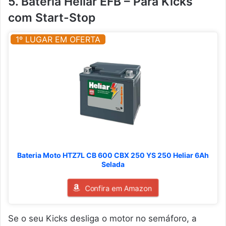
5. Bateria Heliar EFB – Para Kicks
com Start-Stop
1º LUGAR EM OFERTA
Bateria Moto HTZ7L CB 600 CBX 250 YS 250 Heliar 6Ah
Selada
Confira em Amazon
Se o seu Kicks desliga o motor no semáforo, a