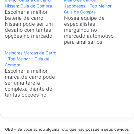
Nissan: Guia de Compra
Japoneses – Top Melhor –
Escolher a melhor
Guia de Compra
bateria de carro
Nossa equipe de
Nissan pode ser um
especialistas
desafio com tantas
mergulhou no
opções no mercado.
mercado automotivo
Analisando dados de
para analisar os
reviews e o volume
modelos que definem
Melhores Marcas de Carro
de vendas, a gente
o padrão de
– Top Melhor – Guia de
selecionou os
qualidade. Este guia
Compra
modelos que
apresenta os veículos
Escolher a melhor
realmente entregam
japoneses mais
marca de carro pode
durabilidade e
confiáveis e
ser uma tarefa
segurança para o seu
desejados, facilitando
complexa diante de
veículo. Confira nossa
uma escolha
tantas opções no
seleção dos itens
informada e segura
mercado brasileiro.
mais bem avaliados
para sua próxima
Esta análise
atualmente.
compra no Brasil.
detalhada foi
Produtos…
Produtos em
elaborada por nossa
Destaque O que
equipe de
avaliar ao selecionar
OBS – Se você achou alguma foto que não possuem seus devidos
especialistas para
um automóvel…