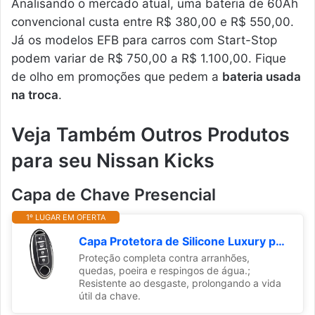
Analisando o mercado atual, uma bateria de 60Ah
convencional custa entre R$ 380,00 e R$ 550,00.
Já os modelos EFB para carros com Start-Stop
podem variar de R$ 750,00 a R$ 1.100,00. Fique
de olho em promoções que pedem a
bateria usada
na troca
.
Veja Também Outros Produtos
para seu Nissan Kicks
Capa de Chave Presencial
1º LUGAR EM OFERTA
Capa Protetora de Silicone Luxury para Chave Nissan Sentra, Versa, Kicks, Frontier, Livina, Leaf, Tiida (04 BOTOES)
Proteção completa contra arranhões,
quedas, poeira e respingos de água.;
Resistente ao desgaste, prolongando a vida
útil da chave.