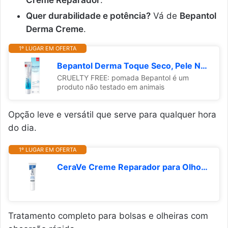
Creme Reparador
.
Quer durabilidade e potência?
Vá de
Bepantol
Derma Creme
.
1º LUGAR EM OFERTA
Bepantol Derma Toque Seco, Pele Normal a Seca, Hidratante Facial e Corporal, Bepantol Oil Free, 30g
CRUELTY FREE: pomada Bepantol é um
produto não testado em animais
Opção leve e versátil que serve para qualquer hora
do dia.
1º LUGAR EM OFERTA
CeraVe Creme Reparador para Olhos, com 3 Ceramidas Essenciais e Ácido Hialurônico, Hidrata e Restaura a Barreira Protetora, Reduz Olheiras e Bolsas, Sem Perfume e Não Comedogênico, 15g
Tratamento completo para bolsas e olheiras com