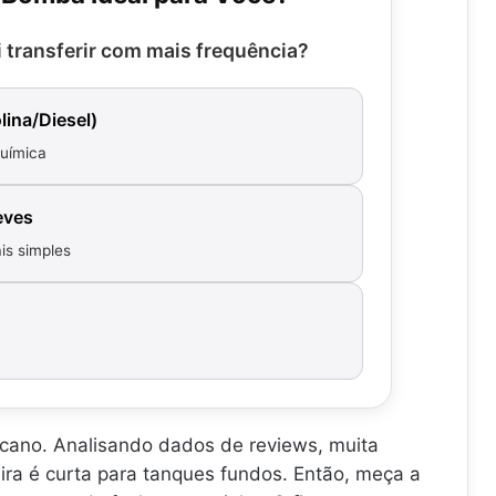
b
b
m
(
f
S
o
o
.
2
e
I
i transferir com mais frequência?
m
m
.
0
r
F
b
b
.
A
ê
A
a
a
6
n
O
ina/Diesel)
.
.
0
c
P
.
.
química
L
i
A
.
.
i
a
R
t
D
A
eves
r
e
.
o
.
.
is simples
s
.
.
)
.
.
.
.
cano. Analisando dados de reviews, muita
ra é curta para tanques fundos. Então, meça a