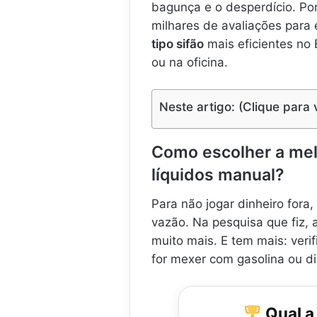
a
e
a
a
bagunça e o desperdício. Po
d
t
n
n
milhares de avaliações para
e
r
u
u
tipo sifão
mais eficientes no 
t
a
a
a
a
n
ou na oficina.
l
l
m
s
d
B
b
f
e
r
o
e
S
P
Neste artigo: (Clique para 
r
r
u
u
d
ê
c
e
n
ç
p
Como escolher a mel
5
c
ã
p
-
i
líquidos manual?
o
a
5
a
p
r
5
d
Para não jogar dinheiro fora
a
a
g
e
r
b
vazão. Na pesquisa que fiz
a
á
a
o
muito mais. E tem mais: veri
l
g
T
õ
u
for mexer com gasolina ou die
r
b
e
a
a
o
s
,
n
n
1
s
a
Qual a
0
i
f
s