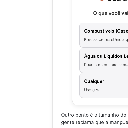
G
n
e
(
P
i
r
1
O que você va
M
.
ê
0
.
.
n
0
.
.
c
A
Combustíveis (Gasol
.
i
2
Precisa de resistência 
a
0
d
0
e
.
Água ou Líquidos L
.
.
.
.
Pode ser um modelo ma
.
Qualquer
Uso geral
Outro ponto é o tamanho do 
gente reclama que a manguei