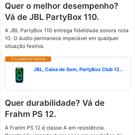
Quer o melhor desempenho?
Vá de JBL PartyBox 110.
A JBL PartyBox 110 entrega fidelidade sonora nota
10. O áudio permanece impecável em qualquer
situação festiva.
1º LUGAR EM OFERTA
JBL, Caixa de Som, PartyBox Club 120, Bluetooth, Show de Luzes, À Prova de Respingos, Som JBL Pro Sound, 160W RMS - Preta
Quer durabilidade? Vá de
Frahm PS 12.
A Frahm PS 12 é classe A em resistência.