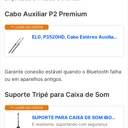
Cabo Auxiliar P2 Premium
1º LUGAR EM OFERTA
ELG, P3520HD, Cabo Estéreo Auxiliar de Áudio 2m, Conector P2 X P2, Conectores de 3.5mm Banhados a Ouro, Alta Definição Sonora, Cabo Emborrachado Flexível, Preto
Garante conexão estável quando o Bluetooth falha
ou em aparelhos antigos.
Suporte Tripé para Caixa de Som
1º LUGAR EM OFERTA
SUPORTE PARA CAIXA DE SOM IBOX TR3 MINI REGULÁVEL ATÉ 30 KG
É resistente, suportando com segurança