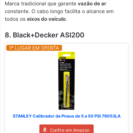
Marca tradicional que garante
vazão de ar
constante. O cabo longo facilita o alcance em
todos os
eixos do veículo
.
8. Black+Decker ASI200
1º LUGAR EM OFERTA
STANLEY Calibrador de Pneus de 5 a 50 PSI 79053LA
Confira em Amazon