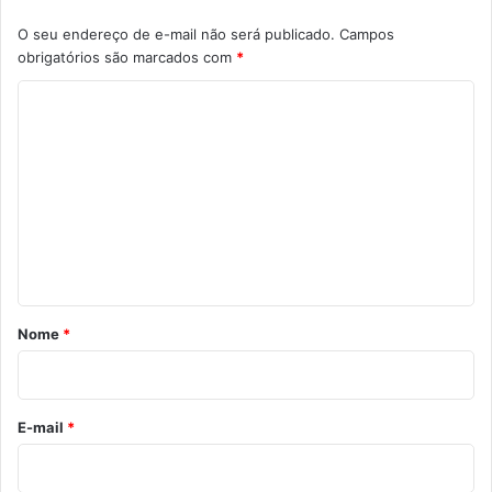
O seu endereço de e-mail não será publicado.
Campos
obrigatórios são marcados com
*
C
o
m
e
n
t
á
r
Nome
*
i
o
*
E-mail
*