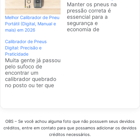
Manter os pneus na
pressão correta é
essencial para a
Melhor Calibrador de Pneu
segurança e
Portátil (Digital, Manual e
economia de
mais) em 2026
combustível. Um
Calibrador de Pneus
calibrador de pneu
Digital: Precisão e
portátil oferece a
Praticidade
praticidade de
Muita gente já passou
realizar essa tarefa
pelo sufoco de
em qualquer lugar,
encontrar um
evitando desvios a
calibrador quebrado
postos de gasolina e
no posto ou ter que
garantindo uma
encarar filas. Por isso,
viagem tranquila.
ter um calibrador de
Produtos em
pneus digital em casa
Destaque Como
virou necessidade. A
escolher o melhor
gente selecionou os
calibrador de…
OBS – Se você achou alguma foto que não possuem seus devidos
modelos mais
créditos, entre em contato para que possamos adicionar os devidos
vendidos e bem
créditos necessários.
avaliados para você