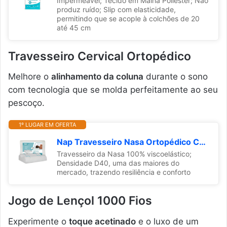
Impermeável; Tecido em Malha Poliéster; Não
produz ruído; Slip com elasticidade,
permitindo que se acople à colchões de 20
até 45 cm
Travesseiro Cervical Ortopédico
Melhore o
alinhamento da coluna
durante o sono
com tecnologia que se molda perfeitamente ao seu
pescoço.
1º LUGAR EM OFERTA
Nap Travesseiro Nasa Ortopédico Cervical Comfort Viscoelástico D40 Espuma YellowTec Premium Capa Super Plush Hipoalergênico para fronha 50x70cm - Branco
Travesseiro da Nasa 100% viscoelástico;
Densidade D40, uma das maiores do
mercado, trazendo resiliência e conforto
Jogo de Lençol 1000 Fios
Experimente o
toque acetinado
e o luxo de um