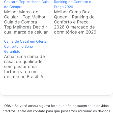
Celular – Top Melhor – Guia
Ranking de Conforto e
de Compra
Preço 2026
Melhor Marca de
Melhor Cama Box
Celular - Top Melhor -
Queen - Ranking de
Guia de Compra -
Conforto e Preço
Top Melhores Decidir
2026 O mercado de
qual marca de celular
dormitórios em 2026
comprar pode ser um
destaca avanços em
Cama de Casal em Oferta:
desafio. Com tantas
ergonomia e
Conforto no Sono
opções disponíveis,
materiais
Garantido
nossa análise se
sustentáveis. Adquirir
Achar uma cama de
aprofunda nos
a melhor cama box
casal de qualidade
principais nomes do
queen garante
sem gastar uma
mercado brasileiro,
espaço generoso e
fortuna virou um
avaliando seus
suporte postural.
desafio no Brasil. A
pontos fortes para
Analisamos dados
gente analisou os
ajudar você a fazer a
técnicos e avaliações
modelos mais
escolha certa,…
reais para selecionar
vendidos e as
os modelos de maior
avaliações reais para
prestígio no…
selecionar opções
OBS – Se você achou alguma foto que não possuem seus devidos
que entregam
créditos, entre em contato para que possamos adicionar os devidos
descanso de