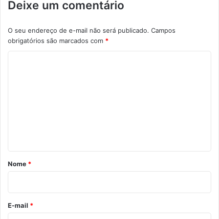
Deixe um comentário
O seu endereço de e-mail não será publicado.
Campos
obrigatórios são marcados com
*
C
o
m
e
n
t
á
r
Nome
*
i
o
*
E-mail
*