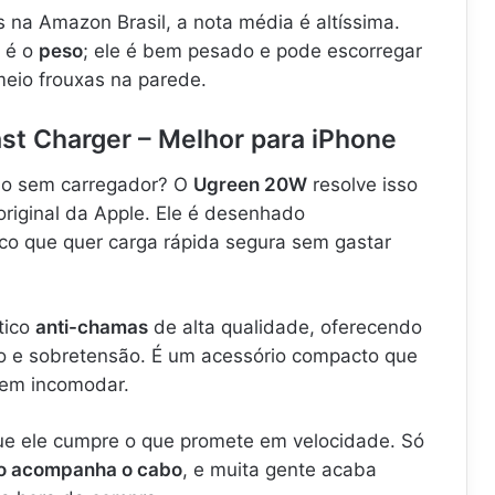
 na Amazon Brasil, a nota média é altíssima.
e é o
peso
; ele é bem pesado e pode escorregar
eio frouxas na parede.
st Charger – Melhor para iPhone
io sem carregador? O
Ugreen 20W
resolve isso
iginal da Apple. Ele é desenhado
ico que quer carga rápida segura sem gastar
tico
anti-chamas
de alta qualidade, oferecendo
ito e sobretensão. É um acessório compacto que
sem incomodar.
ue ele cumpre o que promete em velocidade. Só
o acompanha o cabo
, e muita gente acaba