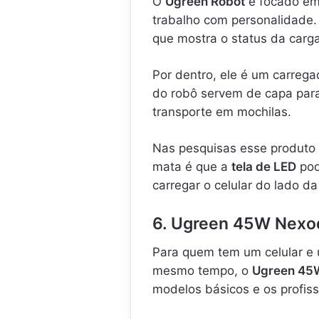
O
Ugreen Robot
é focado em
trabalho com personalidade.
que mostra o status da carga
Por dentro, ele é um carreg
do robô servem de capa par
transporte em mochilas.
Nas pesquisas esse produto 
mata é que a
tela de LED
pod
carregar o celular do lado da
6. Ugreen 45W Nexode
Para quem tem um celular e u
mesmo tempo, o
Ugreen 45
modelos básicos e os profiss