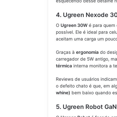
esquecendo desse detalhe n
4. Ugreen Nexode 30
O
Ugreen 30W
é para quem 
possível. Ele é ideal para c
aceitam uma carga um pouco
Graças à
ergonomia
do desi
carregador de 5W antigo, ma
térmica
interna monitora a t
Reviews de usuários indicam 
o defeito chato é que, em a
whine)
bem baixo quando es
5. Ugreen Robot GaN