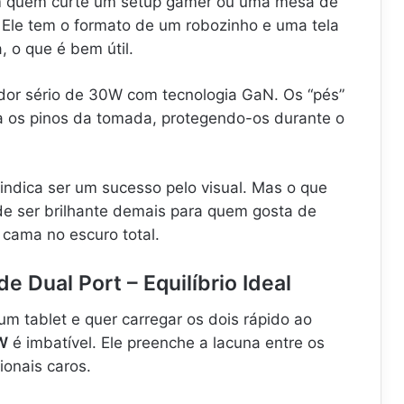
 quem curte um setup gamer ou uma mesa de
 Ele tem o formato de um robozinho e uma tela
, o que é bem útil.
ador sério de 30W com tecnologia GaN. Os “pés”
a os pinos da tomada, protegendo-os durante o
indica ser um sucesso pelo visual. Mas o que
e ser brilhante demais para quem gosta de
 cama no escuro total.
 Dual Port – Equilíbrio Ideal
m tablet e quer carregar os dois rápido ao
W
é imbatível. Ele preenche a lacuna entre os
ionais caros.