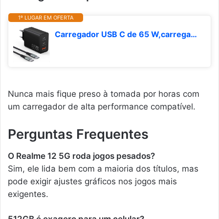
1º LUGAR EM OFERTA
Carregador USB C de 65 W,carregador rápido USB de 3 portas com cabo de carregamento de 2 m,fonte de alimentação USB C para MacBook Air Pro M1/M2,iPhone 16 Pro/Max/15/14,Galaxy,tablet,laptop,etc.
Nunca mais fique preso à tomada por horas com
um carregador de alta performance compatível.
Perguntas Frequentes
O Realme 12 5G roda jogos pesados?
Sim, ele lida bem com a maioria dos títulos, mas
pode exigir ajustes gráficos nos jogos mais
exigentes.