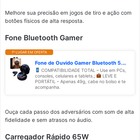
Melhore sua precisão em jogos de tiro e ação com
botões físicos de alta resposta.
Fone Bluetooth Gamer
1º LUGAR EM OFERTA
Fone de Ouvido Gamer Bluetooth 5.4 A'Gold TWS FN-B48, Case LED Robótico, Redução de Ruído por IA, Baixa Latencia, 8h de Bateria, Som Imersivo.
COMPATIBILIDADE TOTAL – Use em PCs,
consoles, celulares e tablets.;
LEVE E
PORTÁTIL – Apenas 49g, cabe no bolso e te
acompanha.
Ouça cada passo dos adversários com som de alta
fidelidade e sem atrasos no áudio.
Carregador Rápido 65W