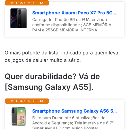
1º LUGAR EM OFERTA
Smartphone Xiaomi Poco X7 Pro 5G NFC Black (Preto) 8GB RAM 256GB ROM [2412DPC0AG]
Carregador Padrão BR ou EUA, enviado
conforme disponibilidade.; 8GB MEMÓRIA
RAM e 256GB MEMÓRIA INTERNA
O mais potente da lista, indicado para quem leva
os jogos de celular muito a sério.
Quer durabilidade? Vá de
[Samsung Galaxy A55].
1º LUGAR EM OFERTA
Smartphone Samsung Galaxy A56 5G 128GB, 8GB RAM, Câmera 50MP, IP67, Super AMOLED 6.7", Recursos AI, Preto
Feito para Durar: até 6 atualizações de
Android e Segurança; Tela imersiva de 6.7"
Super AMOLED com Vision Booster