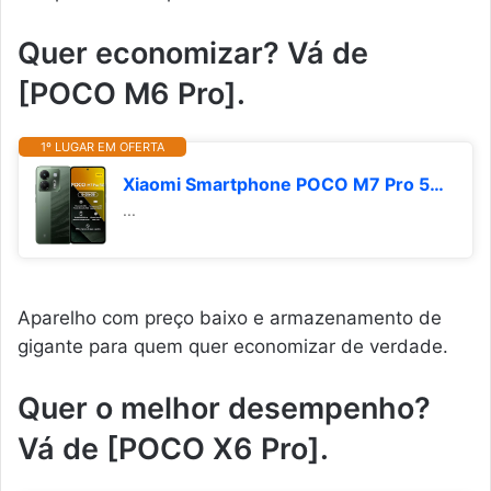
Quer economizar? Vá de
[POCO M6 Pro].
1º LUGAR EM OFERTA
Xiaomi Smartphone POCO M7 Pro 5G 256GB | 8GB/12GB RAM | Processador Ultra Potente Dimensity 7025 | Tela AMOLED FHD+ 120Hz com Proteção Ocular | Bateria 5110mAh com 45W Turbo Charge (Verde, 8+256GB)
...
Aparelho com preço baixo e armazenamento de
gigante para quem quer economizar de verdade.
Quer o melhor desempenho?
Vá de [POCO X6 Pro].