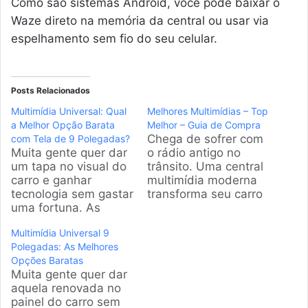
Como são sistemas Android, você pode baixar o
Waze direto na memória da central ou usar via
espelhamento sem fio do seu celular.
Posts Relacionados
Multimídia Universal: Qual
Melhores Multimídias – Top
a Melhor Opção Barata
Melhor – Guia de Compra
Chega de sofrer com
com Tela de 9 Polegadas?
Muita gente quer dar
o rádio antigo no
um tapa no visual do
trânsito. Uma central
carro e ganhar
multimídia moderna
tecnologia sem gastar
transforma seu carro
uma fortuna. As
em um centro de
centrais de 9
entretenimento e
Multimídia Universal 9
polegadas viraram o
navegação. Neste
Polegadas: As Melhores
desejo de consumo
guia, analisamos as
Opções Baratas
porque transformam
melhores opções
Muita gente quer dar
o painel. Na pesquisa
disponíveis no Brasil
aquela renovada no
que fiz, selecionei os
para você fazer a
painel do carro sem
modelos mais
escolha certa sem