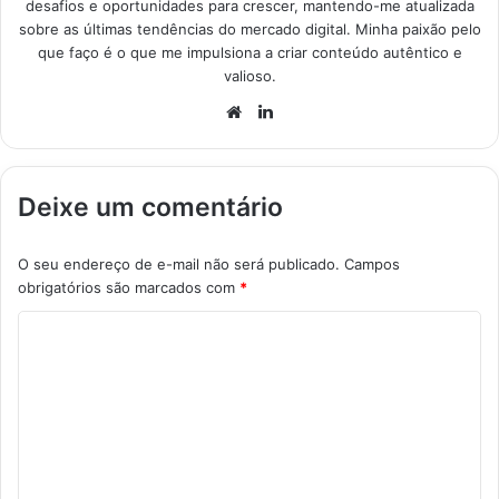
desafios e oportunidades para crescer, mantendo-me atualizada
sobre as últimas tendências do mercado digital. Minha paixão pelo
que faço é o que me impulsiona a criar conteúdo autêntico e
valioso.
Website
Linkedin
Deixe um comentário
O seu endereço de e-mail não será publicado.
Campos
obrigatórios são marcados com
*
C
o
m
e
n
t