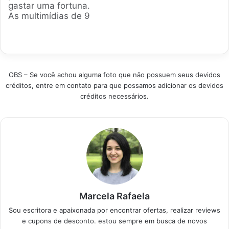
gastar uma fortuna.
vendidos que
dor de cabeça.
As multimídias de 9
realmente entregam o
Produtos em
polegadas viraram
que prometem hoje.
Destaque Como
febre por deixarem o
Produtos em
escolher a central
visual moderno e
Destaque…
multimídia…
tecnológico.
Analisando dados de
OBS – Se você achou alguma foto que não possuem seus devidos
vendas e milhares de
créditos, entre em contato para que possamos adicionar os devidos
avaliações,
créditos necessários.
separamos as opções
que realmente valem
o seu dinheiro agora.
Produtos em
Destaque Como…
Marcela Rafaela
Sou escritora e apaixonada por encontrar ofertas, realizar reviews
e cupons de desconto. estou sempre em busca de novos