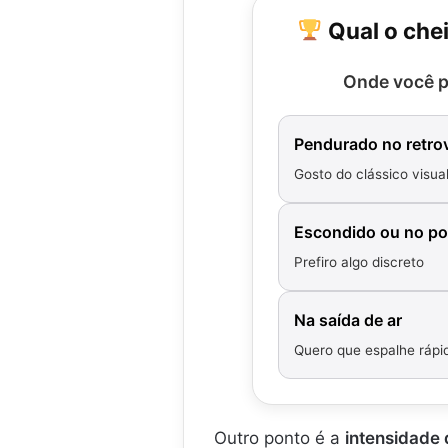
N
N
R
,
Qual o chei
e
e
o
I
w
w
d
n
F
F
a
t
Onde você p
r
r
b
e
e
e
r
r
s
s
i
b
Pendurado no retro
h
h
l
r
C
C
Gosto do clássico visua
l
i
a
a
l
r
r
h
L
C
Escondido ou no po
o
a
a
Prefiro algo discreto
v
r
a
r
n
o
Na saída de ar
d
N
a
o
Quero que espalhe rápi
v
o
Outro ponto é a
intensidade