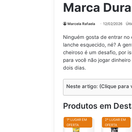
Marca Dura
Marcela Rafaela
12/02/2026
Últ
Ninguém gosta de entrar no c
lanche esquecido, né? A ge
cheiroso é um desafio, por 
para você não jogar dinheir
dois dias.
Neste artigo: (Clique para 
Produtos em Des
1º LUGAR EM
2º LUGAR EM
OFERTA
OFERTA
S
S