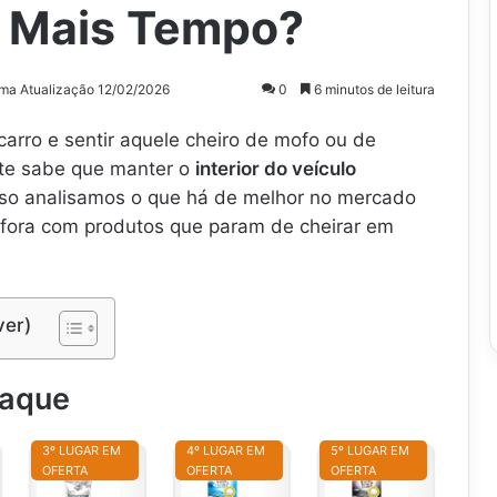
 Mais Tempo?
ima Atualização 12/02/2026
0
6 minutos de leitura
arro e sentir aquele cheiro de mofo ou de
nte sabe que manter o
interior do veículo
isso analisamos o que há de melhor no mercado
o fora com produtos que param de cheirar em
ver)
taque
3º LUGAR EM
4º LUGAR EM
5º LUGAR EM
OFERTA
OFERTA
OFERTA
S
L
L