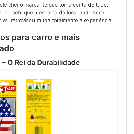
le cheiro marcante que toma conta de tudo.
l
d
.
.
a
.
, percebi que a escolha do local onde você
.
.
 vs. retrovisor) muda totalmente a experiência.
.
os para carro e mais
cado
ic – O Rei da Durabilidade