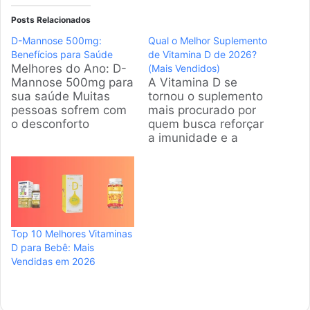
Posts Relacionados
D-Mannose 500mg:
Qual o Melhor Suplemento
Benefícios para Saúde
de Vitamina D de 2026?
Melhores do Ano: D-
(Mais Vendidos)
Mannose 500mg para
A Vitamina D se
sua saúde Muitas
tornou o suplemento
pessoas sofrem com
mais procurado por
o desconforto
quem busca reforçar
constante de
a imunidade e a
problemas no trato
saúde óssea. A gente
urinário e buscam
vasculhou o mercado
alternativas naturais
brasileiro para
para evitar
encontrar as opções
antibióticos pesados.
com maior saída e
Na pesquisa que fiz,
avaliações positivas,
Top 10 Melhores Vitaminas
os suplementos de D-
garantindo que você
D para Bebê: Mais
Mannose 500mg
faça uma escolha
Vendidas em 2026
estão no topo das
segura e eficiente
buscas por serem
para sua rotina.
eficientes e práticos.
Produtos em
Escolhemos os
Destaque…