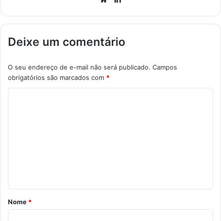
Deixe um comentário
O seu endereço de e-mail não será publicado.
Campos
obrigatórios são marcados com
*
C
o
m
e
n
t
á
r
Nome
*
i