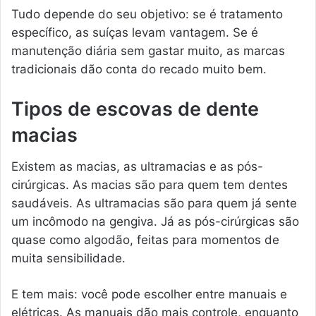
Tudo depende do seu objetivo: se é tratamento
específico, as suíças levam vantagem. Se é
manutenção diária sem gastar muito, as marcas
tradicionais dão conta do recado muito bem.
Tipos de escovas de dente
macias
Existem as macias, as ultramacias e as pós-
cirúrgicas. As macias são para quem tem dentes
saudáveis. As ultramacias são para quem já sente
um incômodo na gengiva. Já as pós-cirúrgicas são
quase como algodão, feitas para momentos de
muita sensibilidade.
E tem mais: você pode escolher entre manuais e
elétricas. As manuais dão mais controle, enquanto