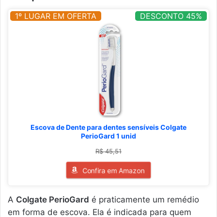
1º LUGAR EM OFERTA
DESCONTO 45%
Escova de Dente para dentes sensíveis Colgate
PerioGard 1 unid
R$ 45,51
Confira em Amazon
A
Colgate PerioGard
é praticamente um remédio
em forma de escova. Ela é indicada para quem