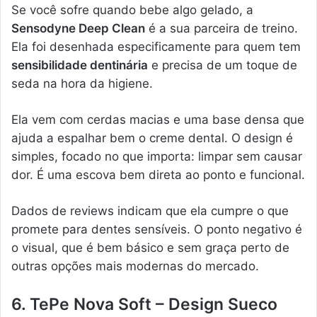
Se você sofre quando bebe algo gelado, a
Sensodyne Deep Clean
é a sua parceira de treino.
Ela foi desenhada especificamente para quem tem
sensibilidade dentinária
e precisa de um toque de
seda na hora da higiene.
Ela vem com cerdas macias e uma base densa que
ajuda a espalhar bem o creme dental. O design é
simples, focado no que importa: limpar sem causar
dor. É uma escova bem direta ao ponto e funcional.
Dados de reviews indicam que ela cumpre o que
promete para dentes sensíveis. O ponto negativo é
o visual, que é bem básico e sem graça perto de
outras opções mais modernas do mercado.
6. TePe Nova Soft – Design Sueco