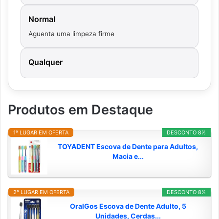
Normal
Aguenta uma limpeza firme
Qualquer
Produtos em Destaque
1º LUGAR EM OFERTA
DESCONTO 8%
TOYADENT Escova de Dente para Adultos,
Macia e...
2º LUGAR EM OFERTA
DESCONTO 8%
OralGos Escova de Dente Adulto, 5
Unidades, Cerdas...