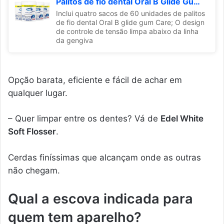
Palitos de fio dental Oral B Glide Gum Care, 60 unidades, pacote com 4
Inclui quatro sacos de 60 unidades de palitos
de fio dental Oral B glide gum Care; O design
de controle de tensão limpa abaixo da linha
da gengiva
Opção barata, eficiente e fácil de achar em
qualquer lugar.
– Quer limpar entre os dentes? Vá de
Edel White
Soft Flosser
.
Cerdas finíssimas que alcançam onde as outras
não chegam.
Qual a escova indicada para
quem tem aparelho?