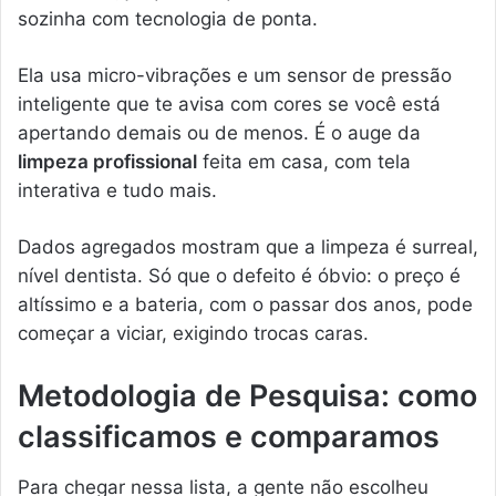
sozinha com tecnologia de ponta.
Ela usa micro-vibrações e um sensor de pressão
inteligente que te avisa com cores se você está
apertando demais ou de menos. É o auge da
limpeza profissional
feita em casa, com tela
interativa e tudo mais.
Dados agregados mostram que a limpeza é surreal,
nível dentista. Só que o defeito é óbvio: o preço é
altíssimo e a bateria, com o passar dos anos, pode
começar a viciar, exigindo trocas caras.
Metodologia de Pesquisa: como
classificamos e comparamos
Para chegar nessa lista, a gente não escolheu