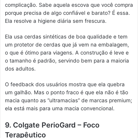
complicação. Sabe aquela escova que você compra
porque precisa de algo confiável e barato? É essa.
Ela resolve a higiene diária sem frescura.
Ela usa cerdas sintéticas de boa qualidade e tem
um protetor de cerdas que já vem na embalagem,
o que é ótimo para viagens. A construção é leve e
o tamanho é padrão, servindo bem para a maioria
dos adultos.
O feedback dos usuários mostra que ela quebra
um galhão. Mas o ponto fraco é que ela não é tão
macia quanto as “ultramacias” de marcas premium;
ela está mais para uma macia convencional.
9. Colgate PerioGard – Foco
Terapêutico