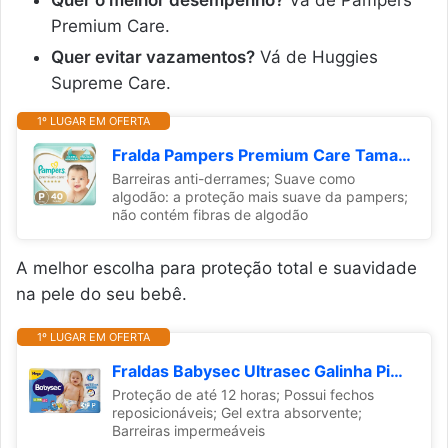
Quer o melhor desempenho?
Vá de Pampers
Premium Care.
Quer evitar vazamentos?
Vá de Huggies
Supreme Care.
1º LUGAR EM OFERTA
Fralda Pampers Premium Care Tamanho P 40 Unidades
Barreiras anti-derrames; Suave como
algodão: a proteção mais suave da pampers;
não contém fibras de algodão
A melhor escolha para proteção total e suavidade
na pele do seu bebê.
1º LUGAR EM OFERTA
Fraldas Babysec Ultrasec Galinha Pintadinha, P, 42 Unidades
Proteção de até 12 horas; Possui fechos
reposicionáveis; Gel extra absorvente;
Barreiras impermeáveis