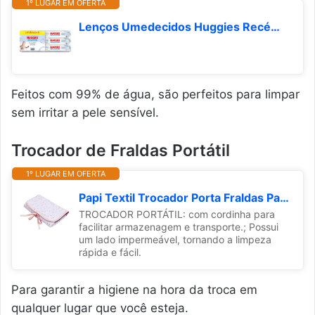
1º LUGAR EM OFERTA
Lenços Umedecidos Huggies Recém-Nascido Sem Fragrância 6x48U
Feitos com 99% de água, são perfeitos para limpar
sem irritar a pele sensível.
Trocador de Fraldas Portátil
1º LUGAR EM OFERTA
Papi Textil Trocador Porta Fraldas Papi Malhas Portátil Est 66Cm X 40Cm Contem 01 Un
TROCADOR PORTÁTIL: com cordinha para
facilitar armazenagem e transporte.; Possui
um lado impermeável, tornando a limpeza
rápida e fácil.
Para garantir a higiene na hora da troca em
qualquer lugar que você esteja.