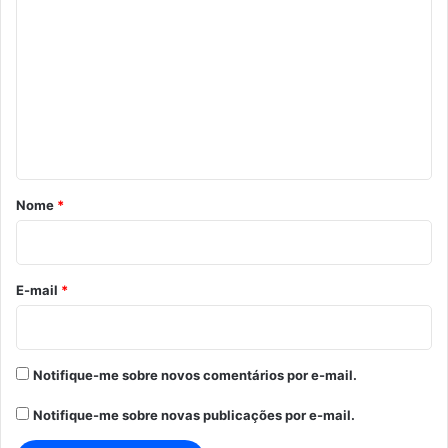
o
m
e
n
t
á
r
Nome
*
i
o
*
E-mail
*
Notifique-me sobre novos comentários por e-mail.
Notifique-me sobre novas publicações por e-mail.