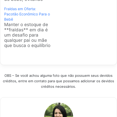
vazamentos e
pesquisa que fiz,
Fraldas em Oferta:
irritações na pele.
analisei os modelos
Pacotão Econômico Para o
Nossa equipe
mais vendidos e com
Bebê
analisou os modelos
as melhores notas do
Manter o estoque de
mais vendidos e
mercado atual. A
**fraldas** em dia é
avaliados do
ideia aqui é te
um desafio para
mercado para
mostrar o que
qualquer pai ou mãe
simplificar sua
realmente funciona
que busca o equilíbrio
decisão e garantir
no dia a…
entre o bolso e o
noites tranquilas.
conforto do bebê. A
Analisamos absorção,
gente sabe que esse
ajuste ao corpo,
é um gasto pesado,
materiais
então pesquisamos
hipoalergênicos e
OBS – Se você achou alguma foto que não possuem seus devidos
os modelos mais
mais de 8.000…
créditos, entre em contato para que possamos adicionar os devidos
vendidos e bem
créditos necessários.
avaliados do
mercado atualmente.
O resultado…