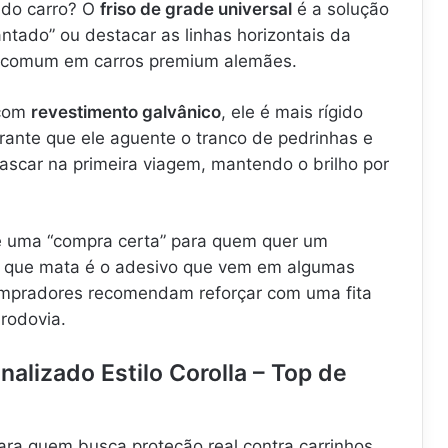
 do carro? O
friso de grade universal
é a solução
antado” ou destacar as linhas horizontais da
to comum em carros premium alemães.
 com
revestimento galvânico
, ele é mais rígido
rante que ele aguente o tranco de pedrinhas e
ascar na primeira viagem, mantendo o brilho por
é uma “compra certa” para quem quer um
o que mata é o adesivo que vem em algumas
ompradores recomendam reforçar com uma fita
 rodovia.
onalizado Estilo Corolla – Top de
para quem busca proteção real contra carrinhos