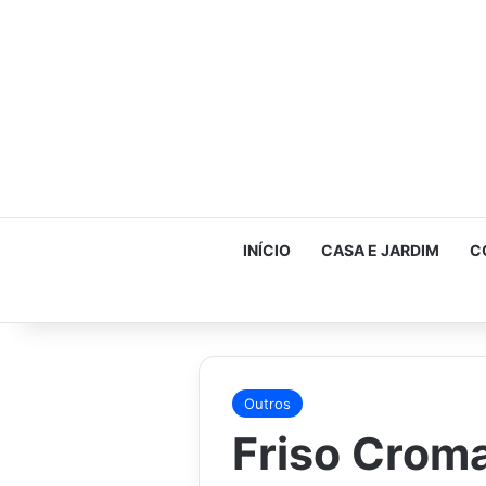
INÍCIO
CASA E JARDIM
C
Outros
Friso Crom