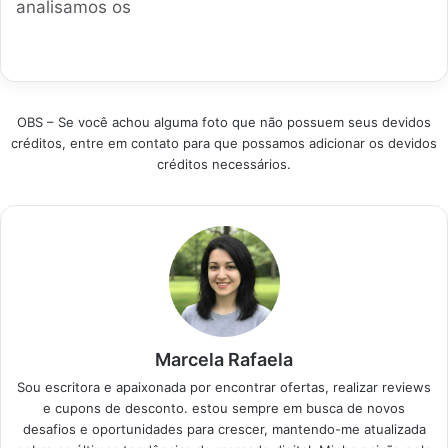
analisamos os
Produtos em
o que realmente
modelos mais
Destaque Como
compensa hoje em
populares do
escolher o melhor
dia. Produtos em…
mercado brasileiro
Fone…
para te ajudar a
encontrar a opção
OBS – Se você achou alguma foto que não possuem seus devidos
perfeita, que combine
créditos, entre em contato para que possamos adicionar os devidos
qualidade sonora,
créditos necessários.
conforto e um bom
custo-benefício.
Produtos em
Destaque Como
escolher o melhor
fone de ouvido…
Marcela Rafaela
Sou escritora e apaixonada por encontrar ofertas, realizar reviews
e cupons de desconto. estou sempre em busca de novos
desafios e oportunidades para crescer, mantendo-me atualizada