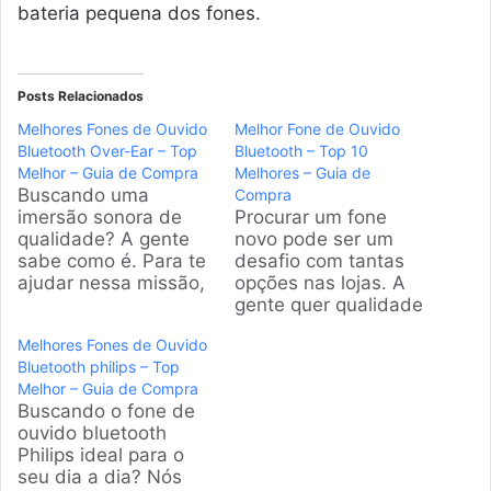
bateria pequena dos fones.
Posts Relacionados
Melhores Fones de Ouvido
Melhor Fone de Ouvido
Bluetooth Over-Ear – Top
Bluetooth – Top 10
Melhor – Guia de Compra
Melhores – Guia de
Buscando uma
Compra
imersão sonora de
Procurar um fone
qualidade? A gente
novo pode ser um
sabe como é. Para te
desafio com tantas
ajudar nessa missão,
opções nas lojas. A
preparamos uma
gente quer qualidade
análise completa com
de som sem fios
Melhores Fones de Ouvido
os melhores modelos
enrolando, mas sem
Bluetooth philips – Top
do mercado
cair em cilada. Por
Melhor – Guia de Compra
brasileiro, unindo
isso, analisamos os
Buscando o fone de
conforto, tecnologia
modelos mais
ouvido bluetooth
de ponta e aquele
vendidos e bem
Philips ideal para o
grave que faz a
avaliados do
seu dia a dia? Nós
diferença no seu dia.
mercado para trazer