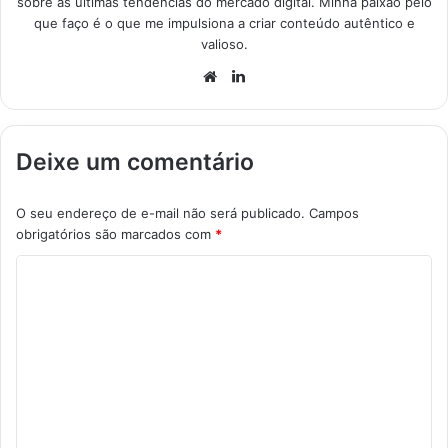
sobre as últimas tendências do mercado digital. Minha paixão pelo
que faço é o que me impulsiona a criar conteúdo autêntico e
valioso.
Website
Linkedin
Deixe um comentário
O seu endereço de e-mail não será publicado.
Campos
obrigatórios são marcados com
*
C
o
m
e
n
t