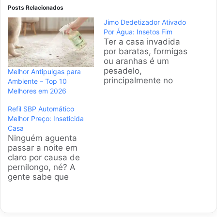
Posts Relacionados
Jimo Dedetizador Ativado
Por Água: Insetos Fim
Ter a casa invadida
por baratas, formigas
ou aranhas é um
pesadelo,
Melhor Antipulgas para
principalmente no
Ambiente – Top 10
calor brasileiro. A
Melhores em 2026
gente sabe que
Refil SBP Automático
ninguém quer gastar
Melhor Preço: Inseticida
fortunas com
Casa
empresas de
Ninguém aguenta
dedetização. Por
passar a noite em
isso, analisamos os
claro por causa de
itens mais vendidos e
pernilongo, né? A
bem avaliados para
gente sabe que
você fazer o serviço
praticidade é tudo,
sozinho com
por isso o refil SBP
segurança e
automático virou
eficiência máxima.
febre. Fizemos uma
Produtos…