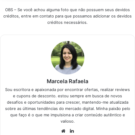
curadoria com os
OBS – Se você achou alguma foto que não possuem seus devidos
modelos mais
créditos, entre em contato para que possamos adicionar os devidos
vendidos e bem
créditos necessários.
avaliados para você
garantir o melhor
preço e proteção total
para sua família.…
Marcela Rafaela
Sou escritora e apaixonada por encontrar ofertas, realizar reviews
e cupons de desconto. estou sempre em busca de novos
desafios e oportunidades para crescer, mantendo-me atualizada
sobre as últimas tendências do mercado digital. Minha paixão pelo
que faço é o que me impulsiona a criar conteúdo autêntico e
valioso.
Website
Linkedin