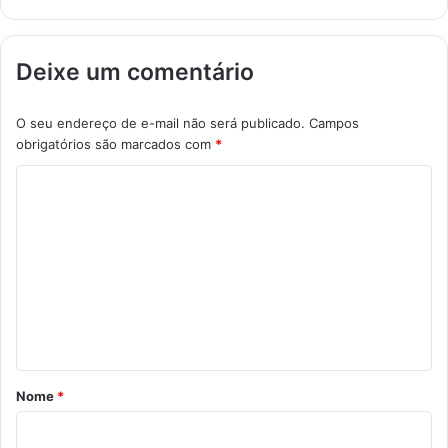
Deixe um comentário
O seu endereço de e-mail não será publicado.
Campos
obrigatórios são marcados com
*
C
o
m
e
n
t
á
r
Nome
*
i