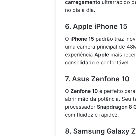
carregamento
ultrarrápido d
no dia a dia.
6. Apple iPhone 15
O
iPhone 15
padrão traz ino
uma câmera principal de 48M
experiência
Apple
mais rece
consolidado e confortável.
7. Asus Zenfone 10
O
Zenfone 10
é perfeito par
abrir mão da potência. Seu 
processador
Snapdragon 8 
com fluidez e rapidez.
8. Samsung Galaxy Z