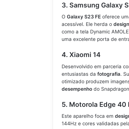
3. Samsung Galaxy S
O
Galaxy S23 FE
oferece um
acessível. Ele herda o
desig
como a tela Dynamic AMOLE
uma excelente porta de entra
4. Xiaomi 14
Desenvolvido em parceria c
entusiastas da
fotografia
. S
otimizado produzem imagens 
desempenho
do Snapdragon 
5. Motorola Edge 40
Este aparelho foca em
desig
144Hz e cores validadas pe