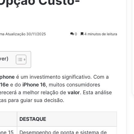
 Opção Custo-
ima Atualização 30/11/2025
0
4 minutos de leitura
ver)
phone
é um investimento significativo. Com a
 16e
e do
iPhone 16
, muitos consumidores
erecerá a melhor relação de
valor
. Esta análise
ças para guiar sua decisão.
DESTAQUE
one 15
Desempenho de ponta e sistema de