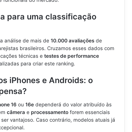
a para uma classificação
a análise de mais de
10.000 avaliações
de
ejistas brasileiros. Cruzamos esses dados com
ficações técnicas e
testes de performance
lizadas para criar este ranking.
os iPhones e Androids: o
mpensa?
hone 16
ou
16e
dependerá do valor atribuído às
 em
câmera
e
processamento
forem essenciais
ser vantajoso. Caso contrário, modelos atuais já
cepcional.