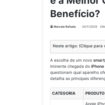
é a Melhor
Benefício?
Marcela Rafaela
30/11/2025
Últ
Neste artigo: (Clique para 
A escolha de um novo
smart
iminente chegada do
iPhone
questionam qual aparelho of
detalha as principais diferen
CATEGORIA
PRODUTO
Apple iPh