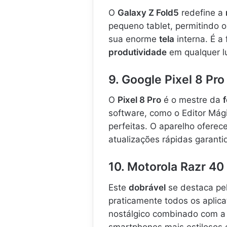
O
Galaxy Z Fold5
redefine a
pequeno tablet, permitindo o
sua enorme
tela
interna. É a
produtividade
em qualquer l
9. Google Pixel 8 Pro
O
Pixel 8 Pro
é o mestre da
software, como o Editor Má
perfeitas. O aparelho ofere
atualizações rápidas garant
10. Motorola Razr 40 
Este
dobrável
se destaca pe
praticamente todos os aplica
nostálgico combinado com a
smartphones mais estilosos 