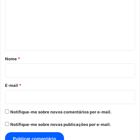
o
m
e
n
t
á
r
Nome
*
i
o
*
E-mail
*
Notifique-me sobre novos comentários por e-mail.
Notifique-me sobre novas publicações por e-mail.