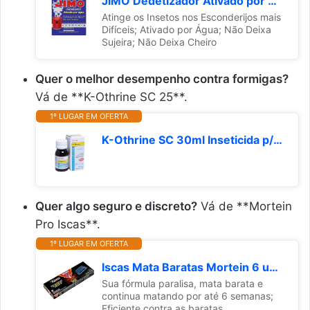
JIMO Dedetizador Ativado por Água Inseticida Desinsetização de Casas e Ambientes Fechados Eficaz contra Barata Aranha Pulga e Insetos Caseiros Tubo 10g
Atinge os Insetos nos Esconderijos mais
Difíceis; Ativado por Água; Não Deixa
Sujeira; Não Deixa Cheiro
Quer o melhor desempenho contra formigas?
Vá de **K-Othrine SC 25**.
1º LUGAR EM OFERTA
K-Othrine SC 30ml Inseticida p/matar barata, formiga, mosca
Quer algo seguro e discreto?
Vá de **Mortein
Pro Iscas**.
1º LUGAR EM OFERTA
Iscas Mata Baratas Mortein 6 unidades
Sua fórmula paralisa, mata barata e
continua matando por até 6 semanas;
Eficiente contra as baratas