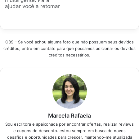
muita gente. Para
vendidos e eficientes
ajudar você a retomar
para você não jogar
o controle do seu lar,
dinheiro fora com
analisamos os
soluções…
produtos mais
vendidos e seguros
do mercado atual.
OBS – Se você achou alguma foto que não possuem seus devidos
Escolhemos as
créditos, entre em contato para que possamos adicionar os devidos
opções com as
créditos necessários.
melhores avaliações
para garantir que sua
escolha seja certeira
e…
Marcela Rafaela
Sou escritora e apaixonada por encontrar ofertas, realizar reviews
e cupons de desconto. estou sempre em busca de novos
desafios e oportunidades para crescer, mantendo-me atualizada