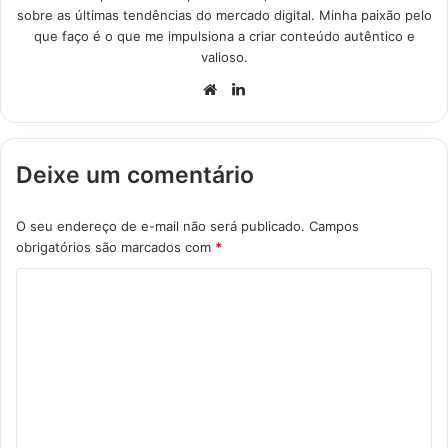
sobre as últimas tendências do mercado digital. Minha paixão pelo
que faço é o que me impulsiona a criar conteúdo autêntico e
valioso.
Website
Linkedin
Deixe um comentário
O seu endereço de e-mail não será publicado.
Campos
obrigatórios são marcados com
*
C
o
m
e
n
t