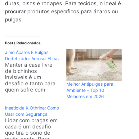
duras, pisos e rodapés. Para tecidos, o ideal é
procurar produtos específicos para ácaros ou
pulgas.
Posts Relacionados
Jimo Ácaros E Pulgas:
Dedetizador Aerosol Eficaz
Manter a casa livre
de bichinhos
invisíveis é um
desafio e tanto para
Melhor Antipulgas para
quem sofre com
Ambiente – Top 10
alergias. Muita gente
Melhores em 2026
busca o Jimo Ácaros
Inseticida K-Othrine: Como
e Pulgas para
Usar com Segurança
resolver esse drama.
Lidar com pragas em
A gente pesquisou a
casa é um desafio
fundo e selecionou os
que tira o sono de
modelos mais