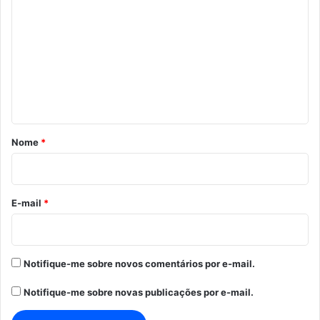
o
m
e
n
t
á
r
Nome
*
i
o
*
E-mail
*
Notifique-me sobre novos comentários por e-mail.
Notifique-me sobre novas publicações por e-mail.