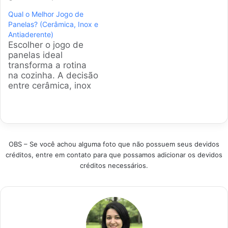
Mas relaxa,
cerâmica, inox e
Qual o Melhor Jogo de
preparamos este guia
antiaderente
Panelas? (Cerâmica, Inox e
completo para você
disponíveis no Brasil
Antiaderente)
encontrar o conjunto
para ajudar você a
Escolher o jogo de
antiaderente perfeito,
encontrar o conjunto
panelas ideal
sem grude na comida
ideal para suas
transforma a rotina
e fácil de limpar. Bora
receitas e
na cozinha. A decisão
cozinhar? Produtos
necessidades diárias.
entre cerâmica, inox
em Destaque Como
Metodologia de
ou antiaderente
escolher o melhor
Escolha Analisamos
impacta diretamente
conjunto de…
durabilidade,
no sabor dos
distribuição de calor,
alimentos e na
facilidade de…
facilidade da limpeza.
OBS – Se você achou alguma foto que não possuem seus devidos
Analisamos os
créditos, entre em contato para que possamos adicionar os devidos
modelos mais
créditos necessários.
populares para
simplificar essa
importante tarefa
para você. Análise
Rápida dos 3
Melhores Jogos de
Panela Categoria…