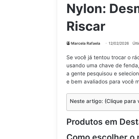
Nylon: Des
Riscar
Marcela Rafaela
12/02/2026
Últ
Se você já tentou trocar o r
usando uma chave de fenda, s
a gente pesquisou e selecion
e bem avaliados para você m
Neste artigo: (Clique para 
Produtos em Des
Como escolher o 