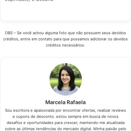
dinheiro fora e
para seus estudos ou
dobra. Para ajudar
garantir sua
trabalho jurídico.
você a encontrar o
aprovação ou bons
Produtos em
caminho certo,
estudos. Produtos em
Destaque…
analisamos os títulos
Destaque…
mais vendidos e
OBS – Se você achou alguma foto que não possuem seus devidos
respeitados do
créditos, entre em contato para que possamos adicionar os devidos
mercado. Nossa lista
créditos necessários.
foca em obras
práticas que facilitam
a gestão de grupos
com base em
princípios sólidos.…
Marcela Rafaela
Sou escritora e apaixonada por encontrar ofertas, realizar reviews
e cupons de desconto. estou sempre em busca de novos
desafios e oportunidades para crescer, mantendo-me atualizada
sobre as últimas tendências do mercado digital. Minha paixão pelo