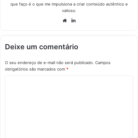
que faço é o que me impulsiona a criar conteúdo autêntico e
valioso.
Website
Linkedin
Deixe um comentário
O seu endereço de e-mail não será publicado.
Campos
obrigatórios são marcados com
*
C
o
m
e
n
t
á