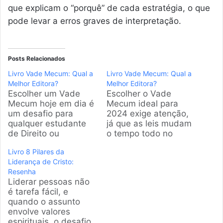
que explicam o “porquê” de cada estratégia, o que
pode levar a erros graves de interpretação.
Posts Relacionados
Livro Vade Mecum: Qual a
Livro Vade Mecum: Qual a
Melhor Editora?
Melhor Editora?
Escolher um Vade
Escolher o Vade
Mecum hoje em dia é
Mecum ideal para
um desafio para
2024 exige atenção,
qualquer estudante
já que as leis mudam
de Direito ou
o tempo todo no
concurseiro. Com
Brasil. A gente
Livro 8 Pilares da
tantas mudanças na
analisou os modelos
Liderança de Cristo:
legislação brasileira,
mais vendidos e as
Resenha
a gente selecionou as
editoras mais
Liderar pessoas não
opções mais
confiáveis do
é tarefa fácil, e
vendidas e confiáveis
mercado para
quando o assunto
do mercado para
garantir que você
envolve valores
você não jogar
faça a compra certa
espirituais, o desafio