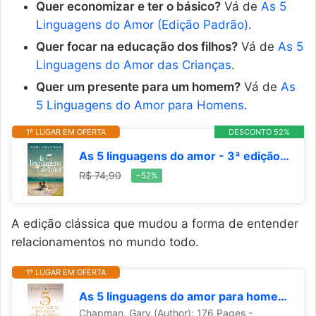
Quer economizar e ter o básico?
Vá de
As 5
Linguagens do Amor (Edição Padrão)
.
Quer focar na educação dos filhos?
Vá de
As 5
Linguagens do Amor das Crianças
.
Quer um presente para um homem?
Vá de
As
5 Linguagens do Amor para Homens
.
1º LUGAR EM OFERTA
DESCONTO 52%
As 5 linguagens do amor - 3ª edição: Como expressar um compromisso de amor a seu cônjuge
R$ 74,90
−52%
A edição clássica que mudou a forma de entender
relacionamentos no mundo todo.
1º LUGAR EM OFERTA
As 5 linguagens do amor para homens: Como expressar um compromisso de amor a sua esposa
Chapman, Gary (Author); 176 Pages -