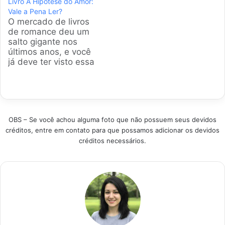
Livro A Hipótese do Amor:
livros devocionais que
interesse por
Vale a Pena Ler?
estão dominando as
inteligência emocional
O mercado de livros
prateleiras e
e autoconhecimento
de romance deu um
ajudando brasileiros
explodiu no Brasil,
salto gigante nos
a criar o hábito da
com leitores
últimos anos, e você
leitura diária com
buscando soluções
já deve ter visto essa
mensagens que
práticas para superar
capa em todo lugar.
tocam o coração e
términos e construir
Muita gente quer
fortalecem o
laços mais fortes e
saber se a fama é
crescimento pessoal.
saudáveis. Produtos
real ou apenas
Produtos em…
em Destaque…
marketing. A gente
OBS – Se você achou alguma foto que não possuem seus devidos
pesquisou os títulos
créditos, entre em contato para que possamos adicionar os devidos
mais vendidos e bem
créditos necessários.
avaliados para ajudar
você a…