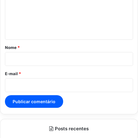
e
n
t
á
r
Nome
*
i
o
*
E-mail
*
Posts recentes