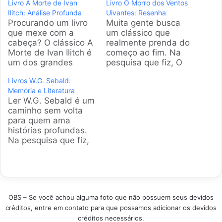
Livro A Morte de Ivan
Livro O Morro dos Ventos
Ilitch: Análise Profunda
Uivantes: Resenha
Procurando um livro
Muita gente busca
que mexe com a
um clássico que
cabeça? O clássico A
realmente prenda do
Morte de Ivan Ilitch é
começo ao fim. Na
um dos grandes
pesquisa que fiz, O
sucessos mundiais
Morro dos Ventos
Livros W.G. Sebald:
até hoje. Na pesquisa
Uivantes continua
Memória e Literatura
que fiz, esse título
sendo um dos livros
Ler W.G. Sebald é um
aparece sempre no
mais procurados no
caminho sem volta
topo das
Brasil. A gente
para quem ama
recomendações.
separou as melhores
histórias profundas.
Analisamos os
edições e mais
Na pesquisa que fiz,
modelos mais
vendidas para você
percebi que esses
vendidos e as
não errar na compra e
livros são os favoritos
melhores edições
garantir uma leitura
de quem busca
para você não errar
épica.…
entender o peso da
na hora…
memória e literatura
OBS – Se você achou alguma foto que não possuem seus devidos
no mundo. A gente
créditos, entre em contato para que possamos adicionar os devidos
selecionou os títulos
créditos necessários.
mais bem avaliados e