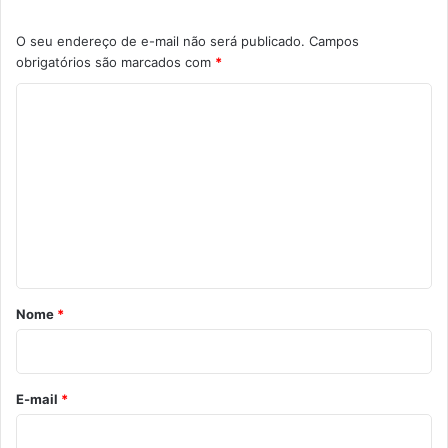
O seu endereço de e-mail não será publicado.
Campos
obrigatórios são marcados com
*
C
o
m
e
n
t
á
r
Nome
*
i
o
*
E-mail
*