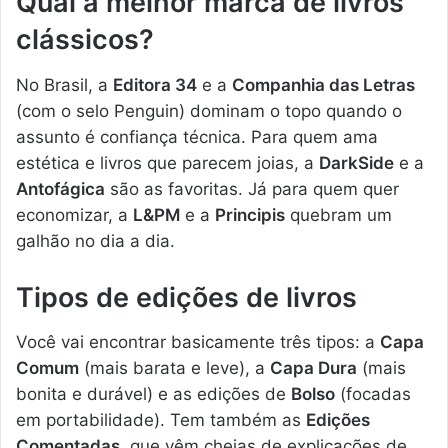
Qual a melhor marca de livros
clássicos?
No Brasil, a
Editora 34
e a
Companhia das Letras
(com o selo Penguin) dominam o topo quando o
assunto é confiança técnica. Para quem ama
estética e livros que parecem joias, a
DarkSide
e a
Antofágica
são as favoritas. Já para quem quer
economizar, a
L&PM
e a
Principis
quebram um
galhão no dia a dia.
Tipos de edições de livros
Você vai encontrar basicamente três tipos: a
Capa
Comum
(mais barata e leve), a
Capa Dura
(mais
bonita e durável) e as edições de
Bolso
(focadas
em portabilidade). Tem também as
Edições
Comentadas
, que vêm cheias de explicações de