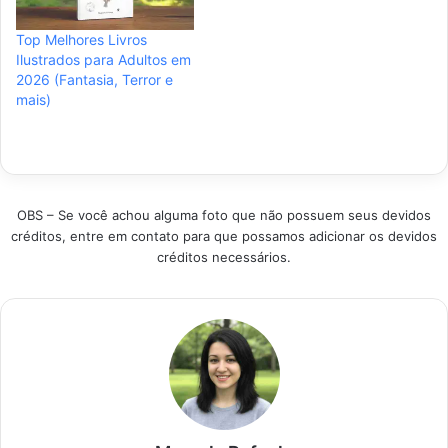
analisou as edições
selecionamos os
mais vendidas e bem
melhores títulos e os
Top Melhores Livros
avaliadas para ajudar
mais vendidos hoje.
Ilustrados para Adultos em
você a escolher o
Analisamos o que
2026 (Fantasia, Terror e
melhor livro…
realmente vale o
mais)
investimento para
você começar sua
coleção…
OBS – Se você achou alguma foto que não possuem seus devidos
créditos, entre em contato para que possamos adicionar os devidos
créditos necessários.