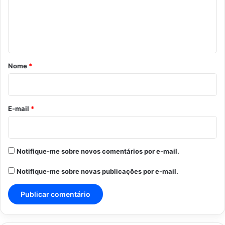
e
n
t
á
r
Nome
*
i
o
*
E-mail
*
Notifique-me sobre novos comentários por e-mail.
Notifique-me sobre novas publicações por e-mail.