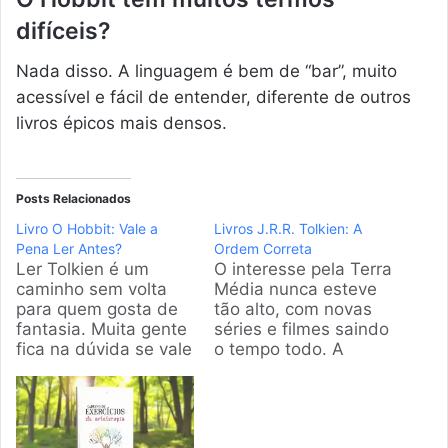
difíceis?
Nada disso. A linguagem é bem de “bar”, muito
acessível e fácil de entender, diferente de outros
livros épicos mais densos.
Posts Relacionados
Livro O Hobbit: Vale a
Livros J.R.R. Tolkien: A
Pena Ler Antes?
Ordem Correta
Ler Tolkien é um
O interesse pela Terra
caminho sem volta
Média nunca esteve
para quem gosta de
tão alto, com novas
fantasia. Muita gente
séries e filmes saindo
fica na dúvida se vale
o tempo todo. A
a pena começar por O
gente sabe que
Hobbit antes de
encarar essa
encarar o Senhor dos
montanha de livros
Anéis. A gente
assusta, então