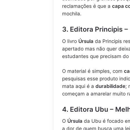
reclamações é que a
capa 
mochila.
3. Editora Principis 
O livro
Úrsula
da Principis r
apertado mas não quer deixar
estudantes que precisam do t
O material é simples, com
ca
pesquisas esse produto indic
mata aqui é a
durabilidade
;
começam a amarelar muito rá
4. Editora Ubu – Melh
O
Úrsula
da Ubu é focado em 
a dor de quem busca uma lei