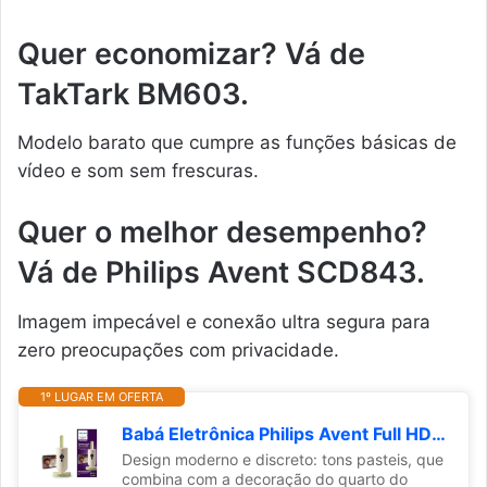
Quer economizar? Vá de
TakTark BM603.
Modelo barato que cumpre as funções básicas de
vídeo e som sem frescuras.
Quer o melhor desempenho?
Vá de Philips Avent SCD843.
Imagem impecável e conexão ultra segura para
zero preocupações com privacidade.
1º LUGAR EM OFERTA
Babá Eletrônica Philips Avent Full HD de 1080p, Visão Noturna, Sons de Ninar, Função Talkback (Fale e ouça seu bebê), Conexão Privada, Termômetro de Ambiente e App Baby Monitor+
Design moderno e discreto: tons pasteis, que
combina com a decoração do quarto do