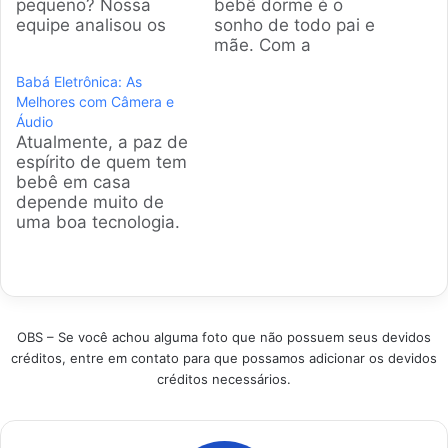
pequeno? Nossa
bebê dorme é o
equipe analisou os
sonho de todo pai e
modelos mais top do
mãe. Com a
mercado brasileiro
tecnologia certa, você
Babá Eletrônica: As
para te ajudar nessa
consegue monitorar
Melhores com Câmera e
missão. A
tudo de longe.
Áudio
tranquilidade de
Preparei uma análise
Atualmente, a paz de
saber que seu bebê
completa para te
espírito de quem tem
está seguro não tem
ajudar a encontrar a
bebê em casa
preço, né? Produtos
babá eletrônica ideal
depende muito de
em Destaque Como
para você. Produtos
uma boa tecnologia.
escolher a melhor
em Destaque Como
A gente pesquisou a
Babá Eletrônica -…
escolher a babá
fundo para trazer as
eletrônica…
babás eletrônicas
com câmera que
realmente valem o
OBS – Se você achou alguma foto que não possuem seus devidos
investimento,
créditos, entre em contato para que possamos adicionar os devidos
focando nos modelos
créditos necessários.
mais vendidos e
elogiados do
mercado brasileiro
para garantir que