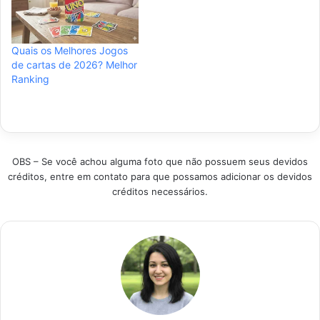
pesquisa realizada,
para facilitar sua
selecionamos os
escolha. Ter um
modelos campeões
baralho pronto facilita
Quais os Melhores Jogos
de vendas e
a entrada em torneios
de cartas de 2026? Melhor
satisfação. Estes
e garante diversão
Ranking
baralhos garantem
imediata sem dor de
partidas equilibradas,
cabeça. Produtos…
ideais para quem
busca entrar no
hobby com o pé
direito. Produtos em
OBS – Se você achou alguma foto que não possuem seus devidos
Destaque Como
créditos, entre em contato para que possamos adicionar os devidos
escolher a…
créditos necessários.