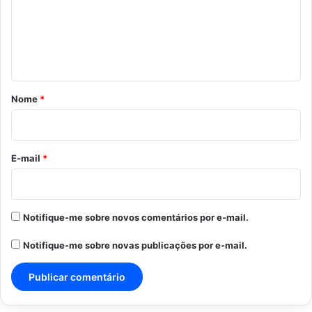
e
n
t
á
r
Nome
*
i
o
*
E-mail
*
Notifique-me sobre novos comentários por e-mail.
Notifique-me sobre novas publicações por e-mail.