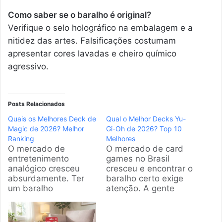
Como saber se o baralho é original?
Verifique o selo holográfico na embalagem e a
nitidez das artes. Falsificações costumam
apresentar cores lavadas e cheiro químico
agressivo.
Posts Relacionados
Quais os Melhores Deck de
Qual o Melhor Decks Yu-
Magic de 2026? Melhor
Gi-Oh de 2026? Top 10
Ranking
Melhores
O mercado de
O mercado de card
entretenimento
games no Brasil
analógico cresceu
cresceu e encontrar o
absurdamente. Ter
baralho certo exige
um baralho
atenção. A gente
competitivo traz
selecionou as opções
diversão imediata e
mais vendidas e com
conexões reais. Na
maior taxa de vitórias