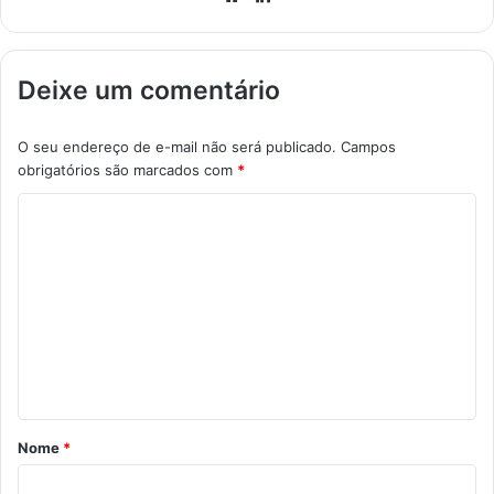
Deixe um comentário
O seu endereço de e-mail não será publicado.
Campos
obrigatórios são marcados com
*
C
o
m
e
n
t
á
r
Nome
*
i