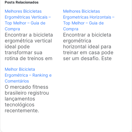
Posts Relacionados
Melhores Bicicletas
Melhores Bicicletas
Ergométricas Verticais –
Ergometricas Horizontais –
Top Melhor – Guia de
Top Melhor – Guia de
Compra
Compra
Encontrar a bicicleta
Encontrar a bicicleta
ergométrica vertical
ergométrica
ideal pode
horizontal ideal para
transformar sua
treinar em casa pode
rotina de treinos em
ser um desafio. Este
casa. Este guia
guia foi criado para
Melhor Bicicleta
analisa os principais
simplificar essa
Ergométrica – Ranking e
modelos disponíveis
busca, analisando os
Comentários
no Brasil, ajudando
melhores modelos
O mercado fitness
você a escolher o
disponíveis no Brasil,
brasileiro registrou
equipamento perfeito
com foco em
lançamentos
para seus objetivos
conforto,
tecnológicos
de saúde e
durabilidade e
recentemente.
condicionamento
funcionalidade para
Adquirir uma bicicleta
físico com
todos os perfis.
ergométrica garante
praticidade. Produtos
Produtos em
saúde cardiovascular
em Destaque Como
Destaque Como