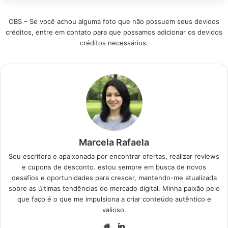
e praticidade sem
escolher a melhor
escolher a melhor
sair de casa.
Bicicleta Ergométrica
Bicicleta de
OBS – Se você achou alguma foto que não possuem seus devidos
Selecionamos os
Vertical?…
Exercício…
créditos, entre em contato para que possamos adicionar os devidos
modelos mais
créditos necessários.
eficientes após testar
resistência e
ergonomia. Confira
nossa análise
completa para
transformar sua
rotina saudável.
Categoria Produto
Destaque Melhor
Geral Bicicleta
Marcela Rafaela
Ergométrica Vertical
V10 Resistência…
Sou escritora e apaixonada por encontrar ofertas, realizar reviews
e cupons de desconto. estou sempre em busca de novos
desafios e oportunidades para crescer, mantendo-me atualizada
sobre as últimas tendências do mercado digital. Minha paixão pelo
que faço é o que me impulsiona a criar conteúdo autêntico e
valioso.
Website
Linkedin