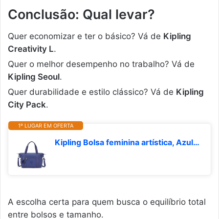
Conclusão: Qual levar?
Quer economizar e ter o básico? Vá de
Kipling
Creativity L
.
Quer o melhor desempenho no trabalho? Vá de
Kipling Seoul
.
Quer durabilidade e estilo clássico? Vá de
Kipling
City Pack
.
1º LUGAR EM OFERTA
Kipling Bolsa feminina artística, Azul oceano, 7.75''L x 10.75''H x 17.25''D, Kipling Bolsa feminina artística
A escolha certa para quem busca o equilíbrio total
entre bolsos e tamanho.