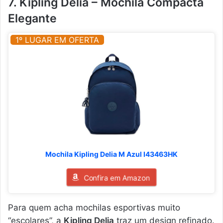
7. Kipling Delia – Mochila Compacta
Elegante
1º LUGAR EM OFERTA
Mochila Kipling Delia M Azul I43463HK
Confira em Amazon
Para quem acha mochilas esportivas muito
“escolares”, a
Kipling Delia
traz um design refinado.