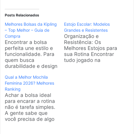
Posts Relacionados
Melhores Bolsas da Kipling
Estojo Escolar: Modelos
– Top Melhor – Guia de
Grandes e Resistentes
Organização e
Compra
Encontrar a bolsa
Resistência: Os
perfeita une estilo e
Melhores Estojos para
funcionalidade. Para
sua Rotina Encontrar
quem busca
tudo jogado na
durabilidade e design
mochila é um
icônico, as bolsas
pesadelo, né? Por
Qual a Melhor Mochila
Kipling são uma
isso, a gente
Feminina 2026? Melhores
referência. Este guia
pesquisou os
Ranking
foi elaborado para
modelos mais
Achar a bolsa ideal
analisar os modelos
vendidos e
para encarar a rotina
mais populares,
resistentes do
não é tarefa simples.
ajudando você a
mercado. Escolhemos
A gente sabe que
escolher a companhia
opções que
você precisa de algo
ideal para sua rotina
realmente aguentam
que aguente o tranco
agitada. Produtos em
o tranco do dia a dia
do ônibus, proteja o
Destaque Como
escolar, garantindo