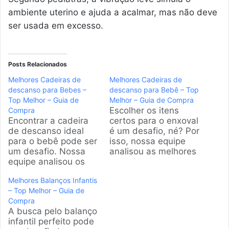
ambiente uterino e ajuda a acalmar, mas não deve
ser usada em excesso.
Posts Relacionados
Melhores Cadeiras de
Melhores Cadeiras de
descanso para Bebes –
descanso para Bebê – Top
Top Melhor – Guia de
Melhor – Guia de Compra
Escolher os itens
Compra
Encontrar a cadeira
certos para o enxoval
de descanso ideal
é um desafio, né? Por
para o bebê pode ser
isso, nossa equipe
um desafio. Nossa
analisou as melhores
equipe analisou os
opções de cadeiras
modelos mais
de descanso para
Melhores Balanços Infantis
populares do
bebê. Este guia foi
– Top Melhor – Guia de
mercado brasileiro
feito para te ajudar a
Compra
para ajudar os pais a
encontrar o modelo
A busca pelo balanço
fazerem a escolha
perfeito, garantindo
infantil perfeito pode
certa, focando em
conforto e segurança