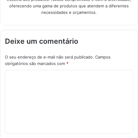
oferecendo uma gama de produtos que atendem a diferentes
necessidades e orçamentos.
Deixe um comentário
O seu endereço de e-mail não será publicado.
Campos
obrigatórios são marcados com
*
C
o
m
e
n
t
á