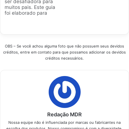
ser desafiadora para
segurança, conforto e
para seu pequeno.
muitos pais. Este guia
funcionalidades que
Produtos em
foi elaborado para
acalmam e divertem.
Destaque Como
simplificar essa
Produtos em
escolher a…
decisão,
Destaque Como
apresentando
escolher a melhor
modelos seguros e
Cadeira…
confortáveis.
OBS – Se você achou alguma foto que não possuem seus devidos
Analisamos as
créditos, entre em contato para que possamos adicionar os devidos
melhores opções
créditos necessários.
disponíveis no
mercado brasileiro
para garantir o bem-
estar e a diversão do
seu bebê. Produtos
em Destaque
Critérios para
selecionar o…
Redação MDR
Nossa equipe não é influenciada por marcas ou fabricantes na
escolha dos produtos. Nosso compromisso é com a diversidade,